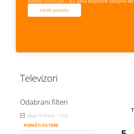
modele ostvaruješ i 365 dana besplatne zamjene ekr
Istraži ponudu
Televizori
Odabrani filteri
T
Moja TV Phone 1
(73)
PONIŠTI FILTERE