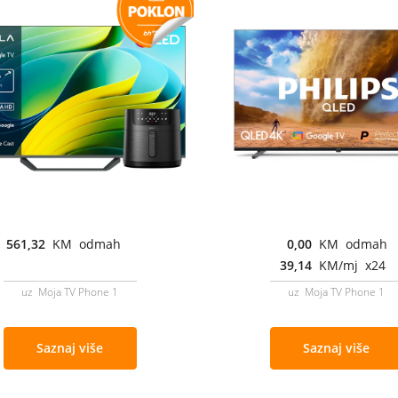
561,32
KM odmah
0,00
KM odmah
39,14
KM/mj x24
uz Moja TV Phone 1
uz Moja TV Phone 1
Saznaj više
Saznaj više