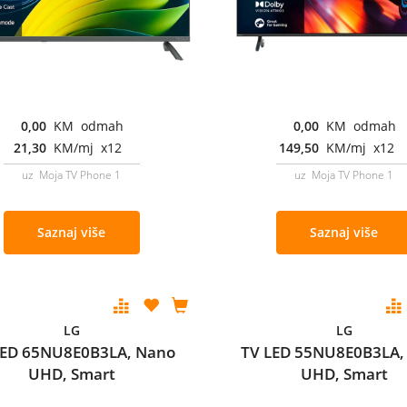
0,00
KM odmah
0,00
KM odmah
21,30
KM/mj x12
149,50
KM/mj x12
uz Moja TV Phone 1
uz Moja TV Phone 1
Saznaj više
Saznaj više
LG
LG
LED 65NU8E0B3LA, Nano
TV LED 55NU8E0B3LA,
UHD, Smart
UHD, Smart