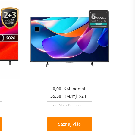
0,00
KM odmah
35,58
KM/mj x24
uz Moja TV Phone 1
Saznaj više