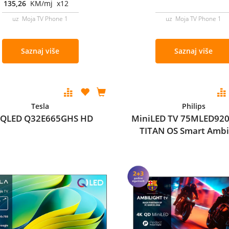
135,26
KM/mj x12
uz Moja TV Phone 1
uz Moja TV Phone 1
Saznaj više
Saznaj više
Tesla
Philips
 QLED Q32E665GHS HD
MiniLED TV 75MLED920
TITAN OS Smart Ambi