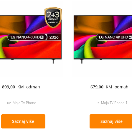
899,00
KM odmah
679,00
KM odmah
uz Moja TV Phone 1
uz Moja TV Phone 1
Saznaj više
Saznaj više