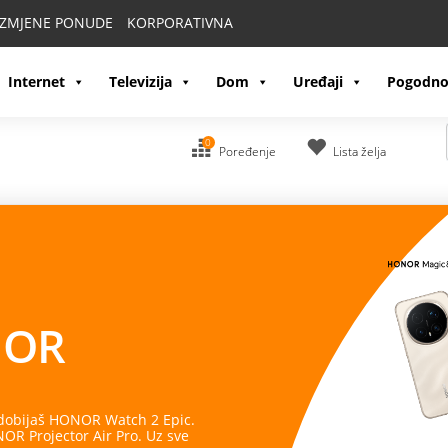
IZMJENE PONUDE
KORPORATIVNA
Internet
Televizija
Dom
Uređaji
Pogodno
0
Poređenje
Lista želja
OR
 dobijaš HONOR Watch 2 Epic.
R Projector Air Pro. Uz sve