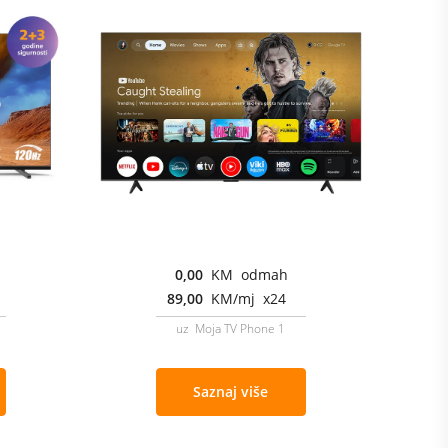
0,00
KM odmah
89,00
KM/mj x24
uz Moja TV Phone 1
Saznaj više