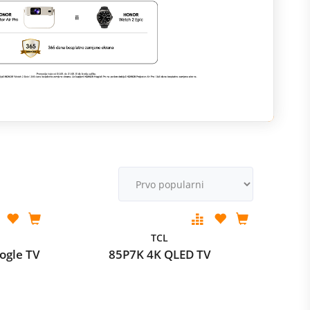
M
v
TCL
ogle TV
85P7K 4K QLED TV