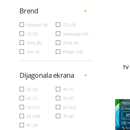
Brend
Hisense
(8)
TCL
(9)
LG
(7)
Samsung
(16)
Sony
(8)
Tesla
(4)
Vox
(3)
Philips
(18)
TV
Dijagonala ekrana
32
(2)
40
(1)
42
(1)
43
(7)
50
(11)
55
(22)
65
(18)
75
(8)
85
(3)