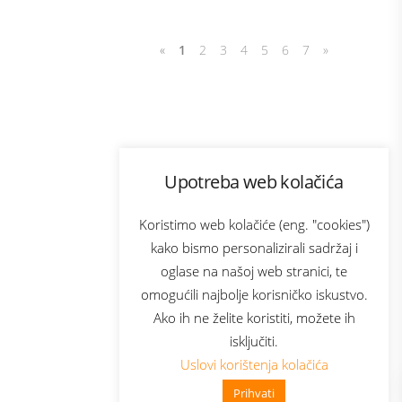
«
1
2
3
4
5
6
7
»
Program lojalnosti
Upotreba web kolačića
com
Bonus plus
sluga
Prijava za newsletter
Koristimo web kolačiće (eng. "cookies")
kako bismo personalizirali sadržaj i
oglase na našoj web stranici, te
elecom
omogućili najbolje korisničko iskustvo.
Ako ih ne želite koristiti, možete ih
isključiti.
Uslovi korištenja kolačića
Prihvati
👋 Zdravo, kako mogu pomoći?