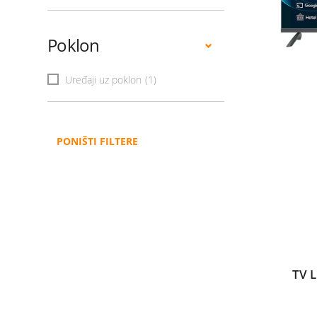
Poklon
Uređaji uz poklon
(1)
PONIŠTI FILTERE
TV 