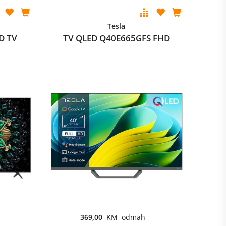
Tesla
D TV
TV QLED Q40E665GFS FHD
369,00
KM odmah