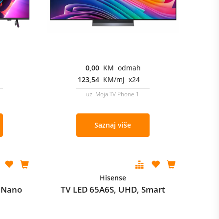
0,00
KM odmah
123,54
KM/mj x24
uz Moja TV Phone 1
Saznaj više
Hisense
 Nano
TV LED 65A6S, UHD, Smart