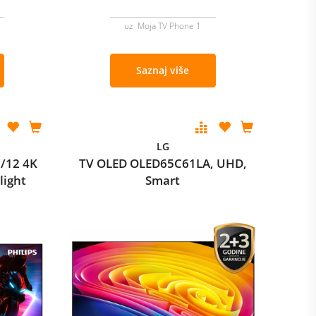
uz Moja TV Phone 1
Saznaj više
LG
/12 4K
TV OLED OLED65C61LA, UHD,
light
Smart