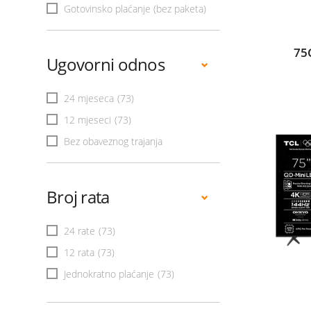
Gotovinsko plaćanje (bez paketa)
75
Ugovorni odnos
24 mjeseca
(73)
12 mjeseci
(73)
Bez obaveznog trajanja
Broj rata
24 rate
(73)
12 rata
(73)
Jednokratno plaćanje
(73)