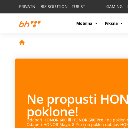
PRIVATNI
BIZ SOLUTION
TURIST
GAMING
Mobilna
Fiksna
Ne propusti
HON
poklone!
Odaberi
HONOR 600 ili HONOR 600 Pro
i na poklon
Odaberi HONOR Magic 8 Pro i na poklon dobijaš HONO