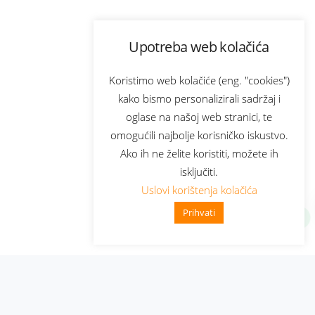
Upotreba web kolačića
Koristimo web kolačiće (eng. "cookies")
kako bismo personalizirali sadržaj i
oglase na našoj web stranici, te
omogućili najbolje korisničko iskustvo.
Ako ih ne želite koristiti, možete ih
isključiti.
Uslovi korištenja kolačića
Prihvati