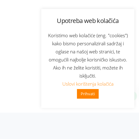
Upotreba web kolačića
Koristimo web kolačiće (eng. "cookies")
kako bismo personalizirali sadržaj i
oglase na našoj web stranici, te
omogućili najbolje korisničko iskustvo.
Ako ih ne želite koristiti, možete ih
isključiti.
Uslovi korištenja kolačića
Prihvati