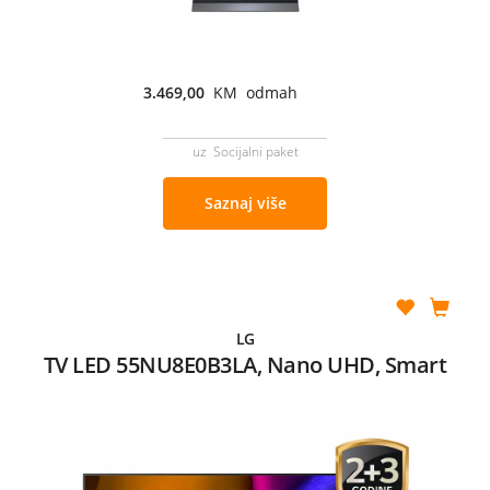
3.469,00
KM odmah
uz Socijalni paket
Saznaj više
LG
TV LED 55NU8E0B3LA, Nano UHD, Smart