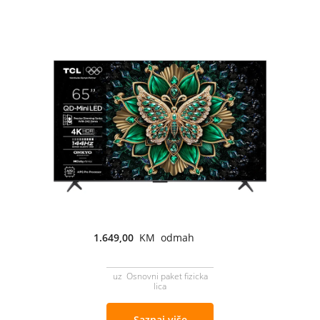
1.649,00
KM odmah
uz Osnovni paket fizicka
lica
Saznaj više