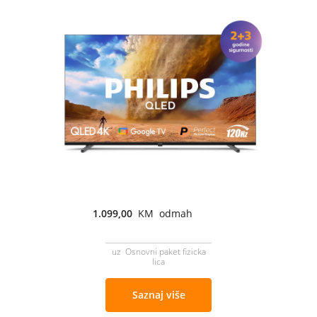
1.099,00
KM odmah
uz Osnovni paket fizicka
lica
Saznaj više