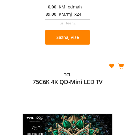
0,00
KM odmah
89,00
KM/mj x24
uz TeenZ
Saznaj više
TCL
75C6K 4K QD-Mini LED TV