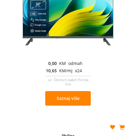
0,00
KM odmah
10,65
KM/mj x24
uz Osnovni paket fizicka
lica
Saznaj više
Philips