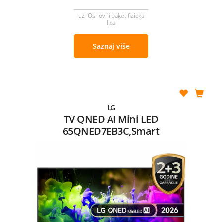
uz Osnovni paket fizicka
lica
Saznaj više
LG
TV QNED AI Mini LED
65QNED7EB3C,Smart