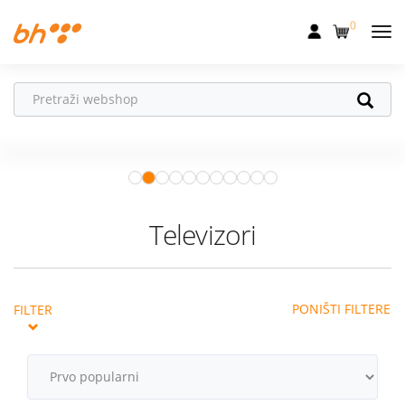
0
Mobilna
Fiksna
Ne propusti
HONOR poklone!
Internet
Uz
HONOR 600, 600 Pro i Magic 8
Pro
od 04.08.–31.08. očekuju te
Televizija
super pokloni!
Istraži ponudu
Dom
Televizori
Uređaji
Pogodnosti
PONIŠTI FILTERE
FILTER
Akcije
Podrška