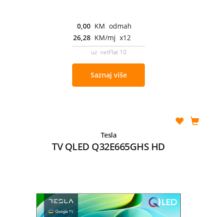
0,00
KM odmah
26,28
KM/mj x12
uz netFlat 10
Saznaj više
Tesla
TV QLED Q32E665GHS HD