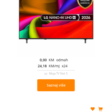
0,00
KM odmah
24,18
KM/mj x24
uz Moja TV Net S
Saznaj više