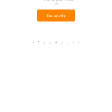
uz Osnovni paket fizicka
lica
Saznaj više
«
1
2
3
4
5
6
7
»