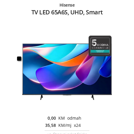
Hisense
TV LED 65A6S, UHD, Smart
0,00
KM odmah
35,58
KM/mj x24