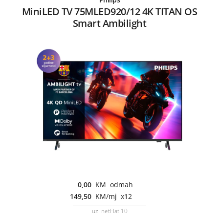
MiniLED TV 75MLED920/12 4K TITAN OS
Smart Ambilight
0,00
KM odmah
149,50
KM/mj x12
uz netFlat 10