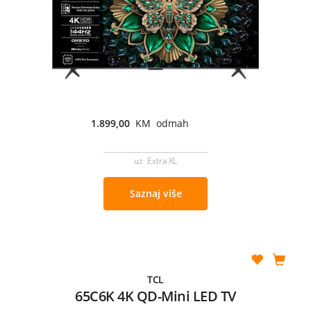
1.899,00
KM odmah
uz Extra XL
Saznaj više
TCL
65C6K 4K QD-Mini LED TV