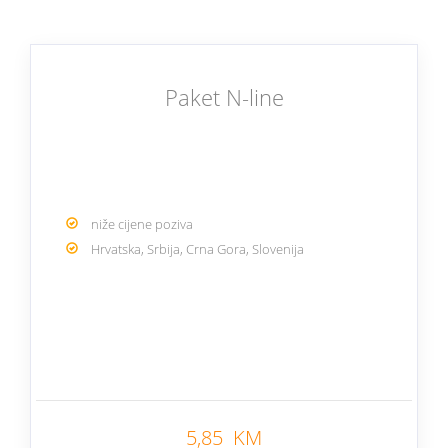
Paket N-line
niže cijene poziva
Hrvatska, Srbija, Crna Gora, Slovenija
Nazad
5,85 KM