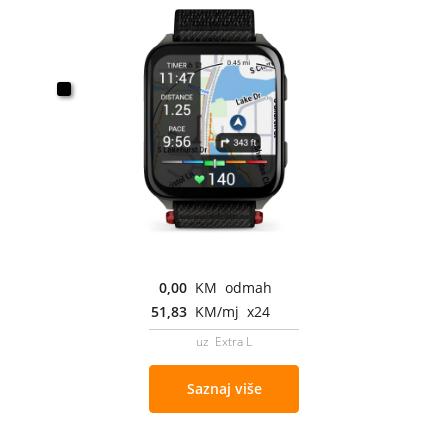
0,00
KM odmah
51,83
KM/mj x24
uz Extra L
Saznaj više