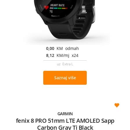
0,00
KM odmah
8,12
KM/mj x24
uz Extra L
Saznaj više
GARMIN
fenix 8 PRO 51mm LTE AMOLED Sapp
Carbon Gray Ti Black