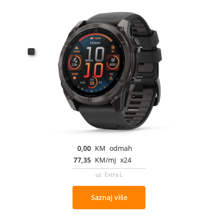
0,00
KM odmah
77,35
KM/mj x24
uz Extra L
Saznaj više