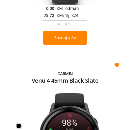
0,00
KM odmah
75,72
KM/mj x24
uz Extra L
Saznaj više
GARMIN
Venu 4 45mm Black Slate