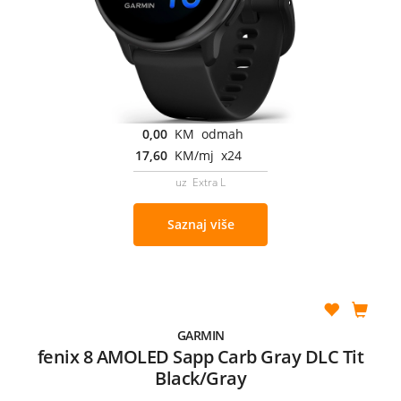
0,00
KM odmah
17,60
KM/mj x24
uz Extra L
Saznaj više
GARMIN
fenix 8 AMOLED Sapp Carb Gray DLC Tit
Black/Gray