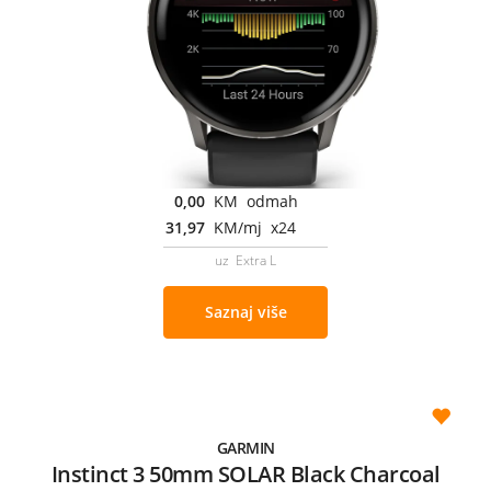
0,00
KM odmah
31,97
KM/mj x24
uz Extra L
Saznaj više
GARMIN
Instinct 3 50mm SOLAR Black Charcoal