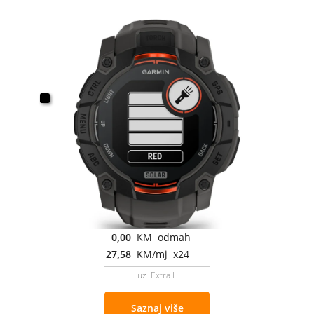
0,00
KM odmah
27,58
KM/mj x24
uz Extra L
Saznaj više