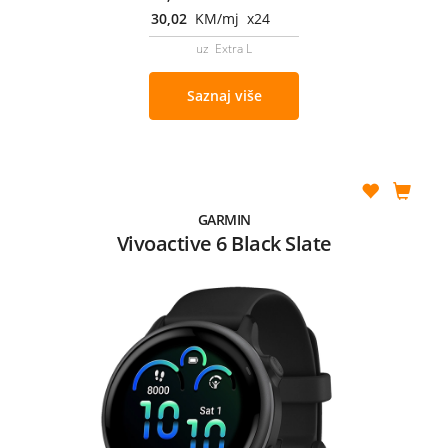
30,02
KM/mj x24
uz Extra L
Saznaj više
GARMIN
Vivoactive 6 Black Slate