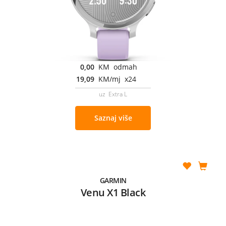
0,00
KM odmah
19,09
KM/mj x24
uz Extra L
Saznaj više
GARMIN
Venu X1 Black