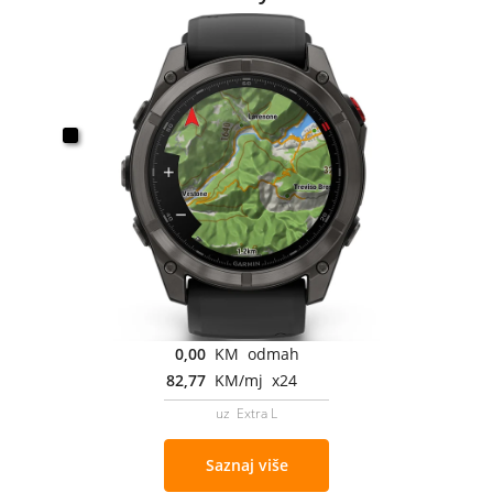
0,00
KM odmah
82,77
KM/mj x24
uz Extra L
Saznaj više