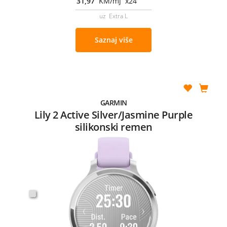
31,97
KM/mj x24
uz Extra L
Saznaj više
GARMIN
Lily 2 Active Silver/Jasmine Purple
silikonski remen