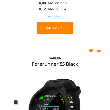
0,00
KM odmah
8,12
KM/mj x24
uz Extra L
Saznaj više
GARMIN
Forerunner 55 Black