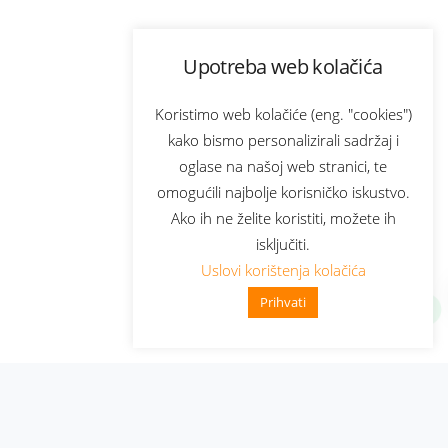
Upotreba web kolačića
Koristimo web kolačiće (eng. "cookies")
kako bismo personalizirali sadržaj i
oglase na našoj web stranici, te
omogućili najbolje korisničko iskustvo.
Ako ih ne želite koristiti, možete ih
isključiti.
Uslovi korištenja kolačića
Prihvati