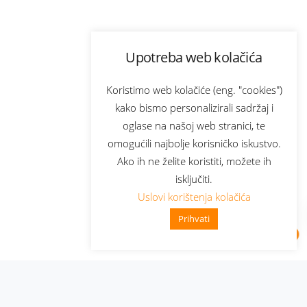
Upotreba web kolačića
Koristimo web kolačiće (eng. "cookies")
kako bismo personalizirali sadržaj i
oglase na našoj web stranici, te
omogućili najbolje korisničko iskustvo.
Ako ih ne želite koristiti, možete ih
isključiti.
Uslovi korištenja kolačića
Prihvati