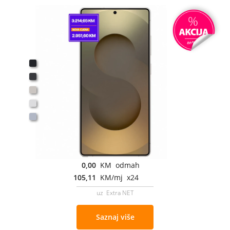
0,00
KM odmah
105,11
KM/mj x24
uz Extra NET
Saznaj više