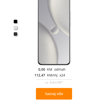
0,00
KM odmah
112,47
KM/mj x24
uz Extra NET
Saznaj više