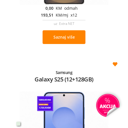
0,00
KM odmah
193,51
KM/mj x12
uz Extra NET
Saznaj više
Samsung
Galaxy S25 (12+128GB)