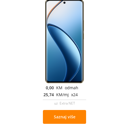
0,00
KM odmah
25,74
KM/mj x24
uz Extra NET
Saznaj više