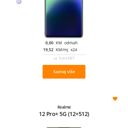
0,00
KM odmah
19,52
KM/mj x24
uz Extra NET
Saznaj više
Realme
12 Pro+ 5G (12+512)