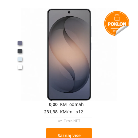
0,00
KM odmah
231,38
KM/mj x12
uz Extra NET
Saznaj više