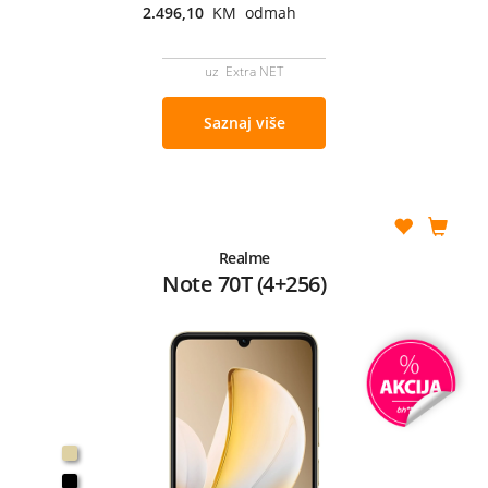
2.496,10
KM odmah
uz Extra NET
Saznaj više
Realme
Note 70T (4+256)