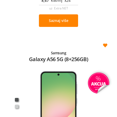
8,67
KM/mj x24
uz Extra NET
Saznaj više
Samsung
Galaxy A56 5G (8+256GB)