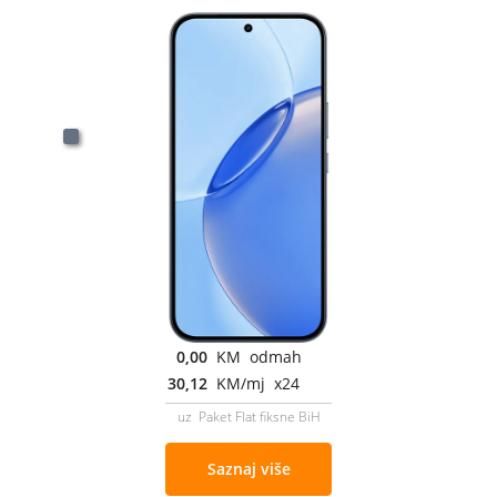
0,00
KM odmah
30,12
KM/mj x24
uz Paket Flat fiksne BiH
Saznaj više