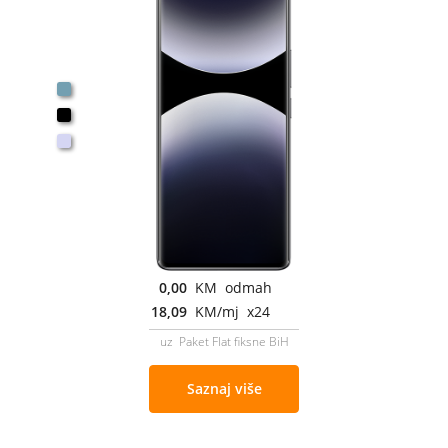
0,00
KM odmah
18,09
KM/mj x24
uz Paket Flat fiksne BiH
Saznaj više