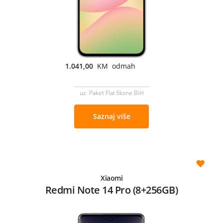
1.041,00
KM odmah
uz Paket Flat fiksne BiH
Saznaj više
Xiaomi
Redmi Note 14 Pro (8+256GB)