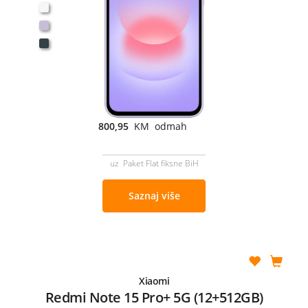
800,95
KM odmah
uz Paket Flat fiksne BiH
Saznaj više
Xiaomi
Redmi Note 15 Pro+ 5G (12+512GB)