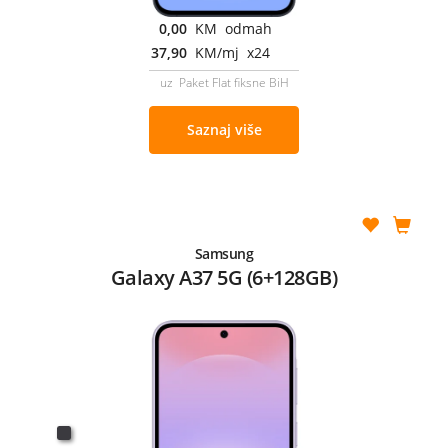
0,00
KM odmah
37,90
KM/mj x24
uz Paket Flat fiksne BiH
Saznaj više
Samsung
Galaxy A37 5G (6+128GB)