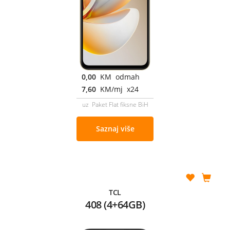
0,00
KM odmah
7,60
KM/mj x24
uz Paket Flat fiksne BiH
Saznaj više
TCL
408 (4+64GB)