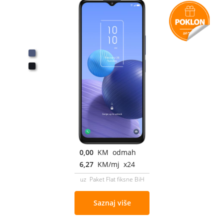
0,00
KM odmah
6,27
KM/mj x24
uz Paket Flat fiksne BiH
Saznaj više