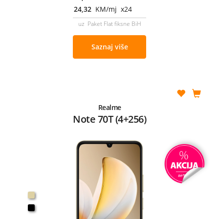
24,32
KM/mj x24
uz Paket Flat fiksne BiH
Saznaj više
Realme
Note 70T (4+256)