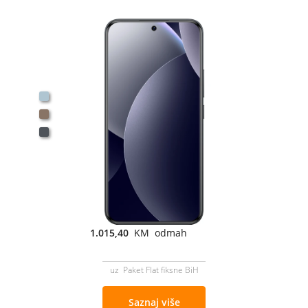
1.015,40
KM odmah
uz Paket Flat fiksne BiH
Saznaj više