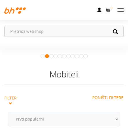
0
Mobilna
Fiksna
Ne propusti
HONOR poklone!
Internet
Uz
HONOR 600, 600 Pro i Magic 8
Pro
od 04.08.–31.08. očekuju te
Televizija
super pokloni!
Istraži ponudu
Dom
Mobiteli
Uređaji
Pogodnosti
PONIŠTI FILTERE
FILTER
Akcije
Podrška