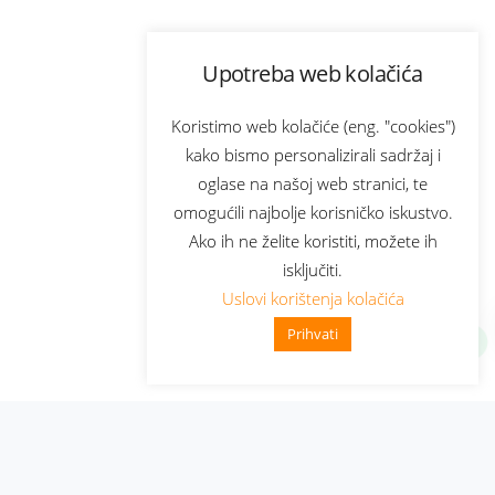
Upotreba web kolačića
Koristimo web kolačiće (eng. "cookies")
kako bismo personalizirali sadržaj i
oglase na našoj web stranici, te
omogućili najbolje korisničko iskustvo.
Ako ih ne želite koristiti, možete ih
isključiti.
Uslovi korištenja kolačića
Prihvati