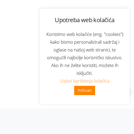
Upotreba web kolačića
Koristimo web kolačiće (eng. "cookies")
kako bismo personalizirali sadržaj i
oglase na našoj web stranici, te
omogućili najbolje korisničko iskustvo.
Ako ih ne želite koristiti, možete ih
isključiti.
Uslovi korištenja kolačića
Prihvati