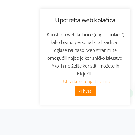
Upotreba web kolačića
Koristimo web kolačiće (eng. "cookies")
kako bismo personalizirali sadržaj i
oglase na našoj web stranici, te
omogućili najbolje korisničko iskustvo.
Ako ih ne želite koristiti, možete ih
isključiti.
Uslovi korištenja kolačića
Prihvati