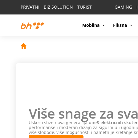
PRIVATNI
BIZ SOLUTION
TURIST
GAMING
Mobilna
Fiksna
Više snage za sva
Uskoro stiže nova generacija
oneS električnih skuter
performanse i moderan dizajn za sigurniju i ugodniju
više slobode, više mogućnosti i pametnije kretanje kr