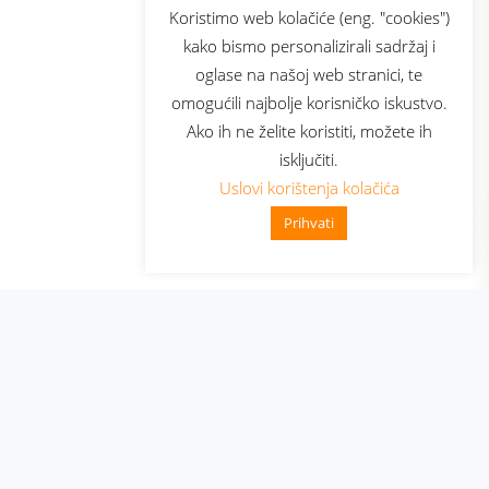
sluga
Prijava za newsletter
Koristimo web kolačiće (eng. "cookies")
kako bismo personalizirali sadržaj i
oglase na našoj web stranici, te
elecom
omogućili najbolje korisničko iskustvo.
Ako ih ne želite koristiti, možete ih
isključiti.
Uslovi korištenja kolačića
Prihvati
👋 Zdravo, kako mogu pomoći