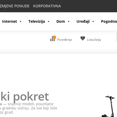
IZMJENE PONUDE
KORPORATIVNA
Internet
Televizija
Dom
Uređaji
Pogodno
0
Poređenje
Lista želja
ki pokret
a
— snažniji modeli, pouzdane
 gradsku vožnju. Za sve koji žele
oz grad.