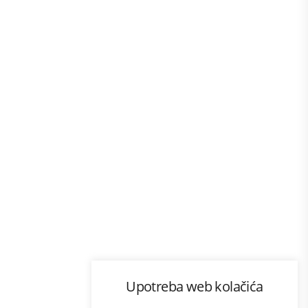
Program lojalnosti
Upotreba web kolačića
com
Bonus plus