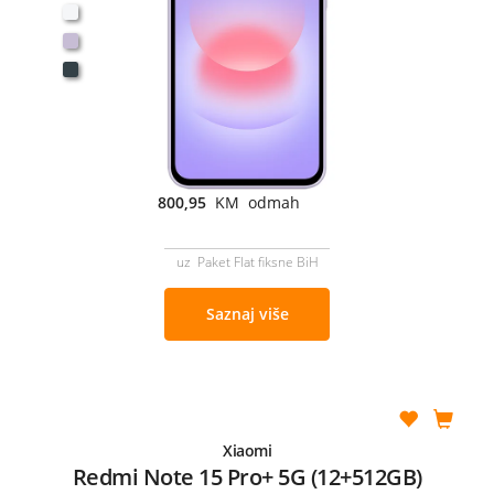
800,95
KM odmah
uz Paket Flat fiksne BiH
Saznaj više
Xiaomi
Redmi Note 15 Pro+ 5G (12+512GB)