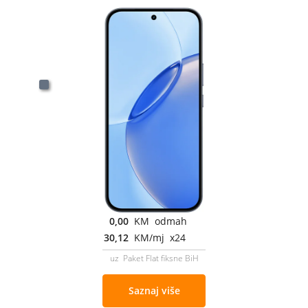
0,00
KM odmah
30,12
KM/mj x24
uz Paket Flat fiksne BiH
Saznaj više