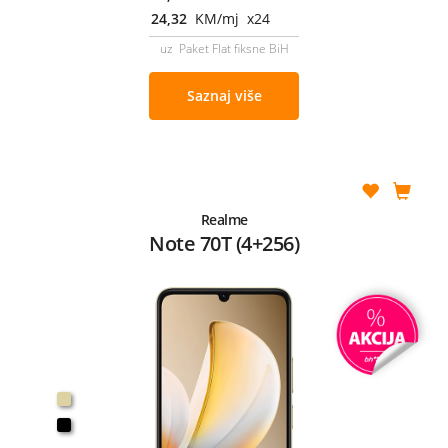
24,32
KM/mj x24
uz Paket Flat fiksne BiH
Saznaj više
Realme
Note 70T (4+256)