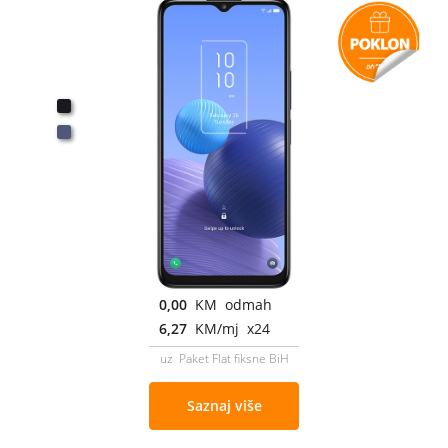
0,00
KM odmah
6,27
KM/mj x24
uz Paket Flat fiksne BiH
Saznaj više