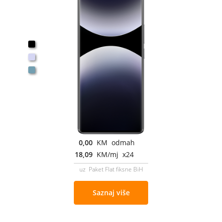
0,00
KM odmah
18,09
KM/mj x24
uz Paket Flat fiksne BiH
Saznaj više