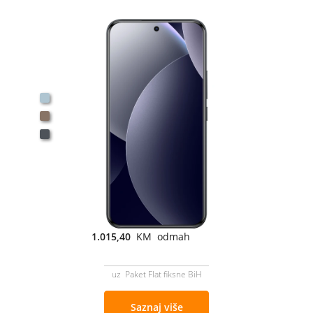
1.015,40
KM odmah
uz Paket Flat fiksne BiH
Saznaj više