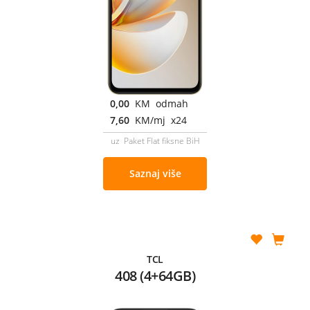
0,00
KM odmah
7,60
KM/mj x24
uz Paket Flat fiksne BiH
Saznaj više
TCL
408 (4+64GB)