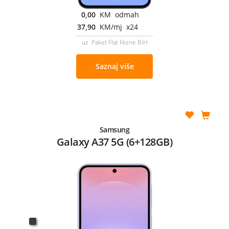
0,00
KM odmah
37,90
KM/mj x24
uz Paket Flat fiksne BiH
Saznaj više
Samsung
Galaxy A37 5G (6+128GB)