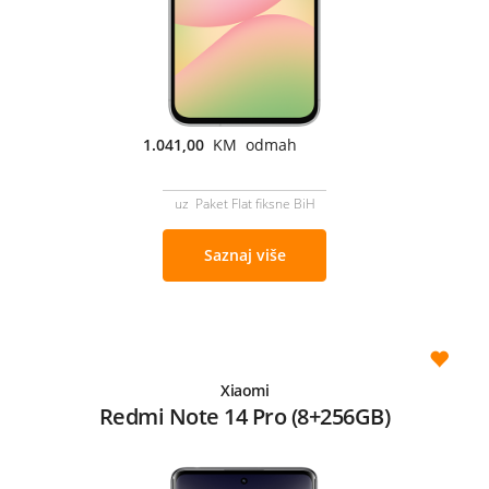
1.041,00
KM odmah
uz Paket Flat fiksne BiH
Saznaj više
Xiaomi
Redmi Note 14 Pro (8+256GB)