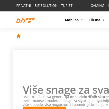
PRIVATNI
BIZ SOLUTION
TURIST
GAMING
Mobilna
Fiksna
Više snage za sva
Uskoro stiže nova generacija
oneS električnih skuter
performanse i moderan dizajn za sigurniju i ugodniju
više slobode, više mogućnosti i pametnije kretanje kr