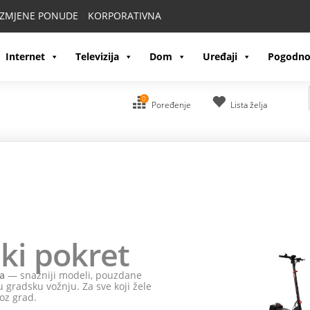
IZMJENE PONUDE
KORPORATIVNA
Internet
Televizija
Dom
Uređaji
Pogodno
0
Poređenje
Lista želja
ki pokret
a
— snažniji modeli, pouzdane
 gradsku vožnju. Za sve koji žele
oz grad.