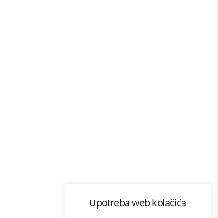
Program lojalnosti
Upotreba web kolačića
com
Bonus plus