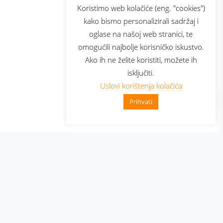
sluga
Prijava za newsletter
Koristimo web kolačiće (eng. "cookies")
kako bismo personalizirali sadržaj i
oglase na našoj web stranici, te
elecom
omogućili najbolje korisničko iskustvo.
Ako ih ne želite koristiti, možete ih
isključiti.
Uslovi korištenja kolačića
Prihvati
👋 Zdravo, kako mogu pomoći?