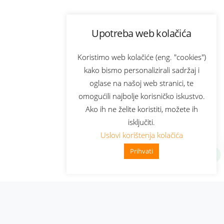
Upotreba web kolačića
Koristimo web kolačiće (eng. "cookies")
kako bismo personalizirali sadržaj i
oglase na našoj web stranici, te
omogućili najbolje korisničko iskustvo.
Ako ih ne želite koristiti, možete ih
isključiti.
Uslovi korištenja kolačića
Prihvati