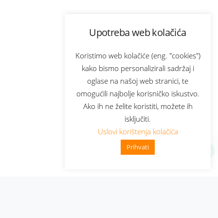
Upotreba web kolačića
Koristimo web kolačiće (eng. "cookies")
kako bismo personalizirali sadržaj i
oglase na našoj web stranici, te
omogućili najbolje korisničko iskustvo.
Ako ih ne želite koristiti, možete ih
isključiti.
Uslovi korištenja kolačića
Prihvati