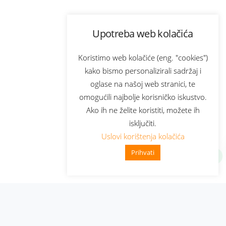
Upotreba web kolačića
Koristimo web kolačiće (eng. "cookies")
kako bismo personalizirali sadržaj i
oglase na našoj web stranici, te
omogućili najbolje korisničko iskustvo.
Ako ih ne želite koristiti, možete ih
isključiti.
Uslovi korištenja kolačića
Prihvati