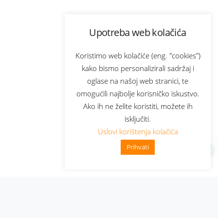
Upotreba web kolačića
Koristimo web kolačiće (eng. "cookies")
kako bismo personalizirali sadržaj i
oglase na našoj web stranici, te
omogućili najbolje korisničko iskustvo.
Ako ih ne želite koristiti, možete ih
isključiti.
Uslovi korištenja kolačića
Prihvati