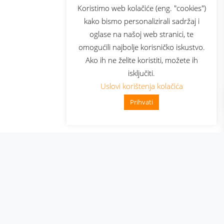
sluga
Prijava za newsletter
Koristimo web kolačiće (eng. "cookies")
kako bismo personalizirali sadržaj i
oglase na našoj web stranici, te
elecom
omogućili najbolje korisničko iskustvo.
Ako ih ne želite koristiti, možete ih
isključiti.
Uslovi korištenja kolačića
Prihvati
👋 Zdravo, kako mogu pomoći