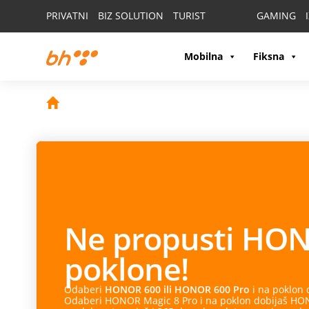
PRIVATNI
BIZ SOLUTION
TURIST
GAMING
Mobilna
Fiksna
Ne propusti
HON
poklone!
Odaberi
HONOR 600 ili HONOR 600 Pro
i na poklon
Odaberi HONOR Magic 8 Pro i na poklon dobijaš HONO