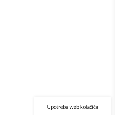
Program lojalnosti
Upotreba web kolačića
com
Bonus plus