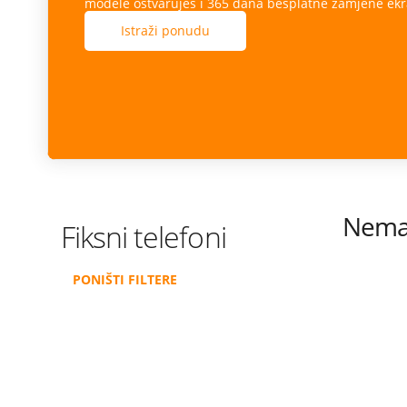
modele ostvaruješ i 365 dana besplatne zamjene ekr
Istraži ponudu
Nema 
Fiksni telefoni
PONIŠTI FILTERE