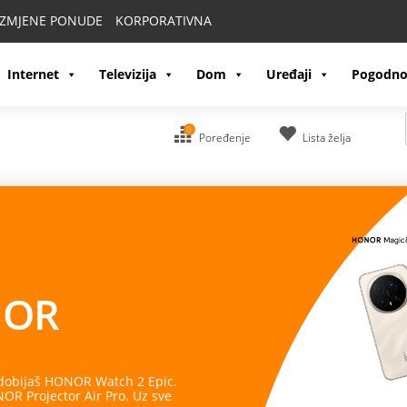
IZMJENE PONUDE
KORPORATIVNA
Internet
Televizija
Dom
Uređaji
Pogodno
0
Poređenje
Lista želja
OR
 dobijaš HONOR Watch 2 Epic.
R Projector Air Pro. Uz sve