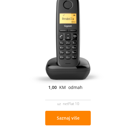
1,00
KM odmah
uz netFlat 10
Saznaj više