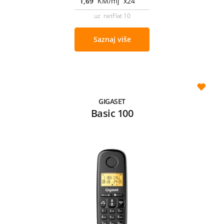
1,69
KM/mj x24
uz netFlat 10
Saznaj više
GIGASET
Basic 100