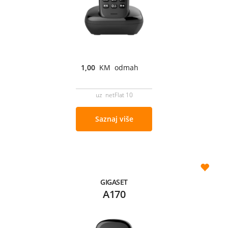
1,00
KM odmah
uz netFlat 10
Saznaj više
GIGASET
A170