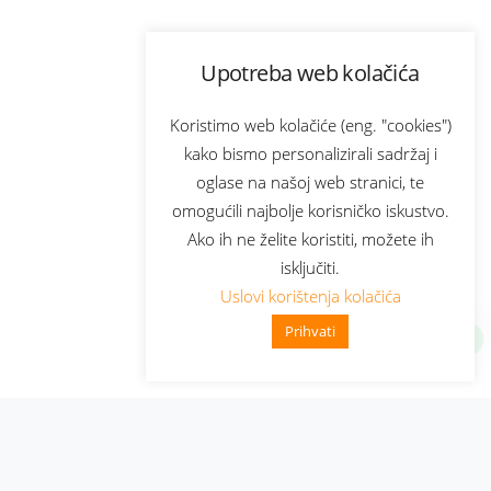
Upotreba web kolačića
Koristimo web kolačiće (eng. "cookies")
kako bismo personalizirali sadržaj i
oglase na našoj web stranici, te
omogućili najbolje korisničko iskustvo.
Ako ih ne želite koristiti, možete ih
isključiti.
Uslovi korištenja kolačića
Prihvati