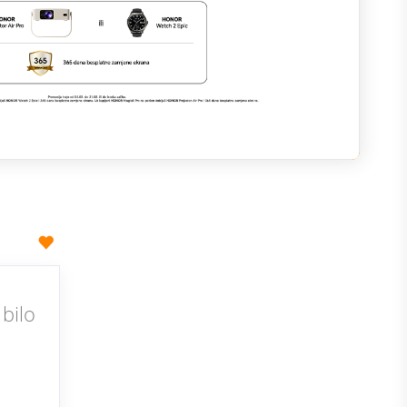
M
v
bilo