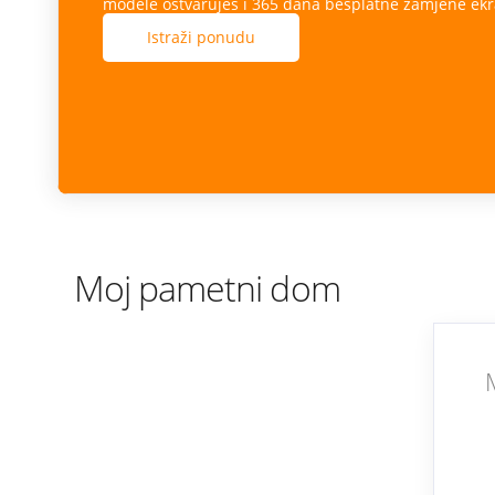
modele ostvaruješ i 365 dana besplatne zamjene ekr
Istraži ponudu
Moj pametni dom