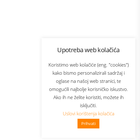
Program lojalnosti
Upotreba web kolačića
com
Bonus plus
sluga
Prijava za newsletter
Koristimo web kolačiće (eng. "cookies")
kako bismo personalizirali sadržaj i
oglase na našoj web stranici, te
elecom
omogućili najbolje korisničko iskustvo.
Ako ih ne želite koristiti, možete ih
isključiti.
Uslovi korištenja kolačića
Prihvati
👋 Zdravo, kako mogu pomoći?