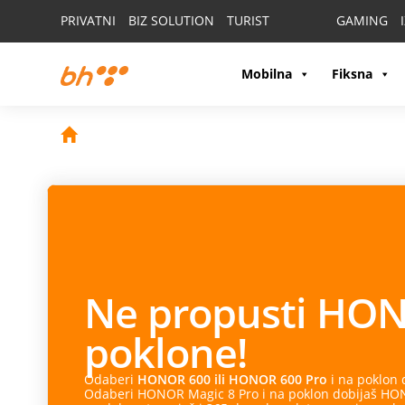
PRIVATNI
BIZ SOLUTION
TURIST
GAMING
Mobilna
Fiksna
Ne propusti
HON
poklone!
Odaberi
HONOR 600 ili HONOR 600 Pro
i na poklon
Odaberi HONOR Magic 8 Pro i na poklon dobijaš HONO