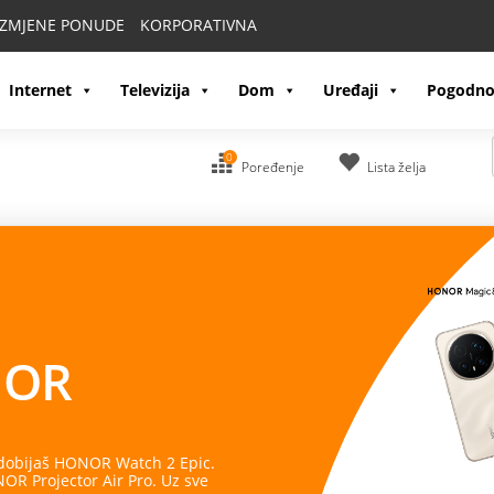
IZMJENE PONUDE
KORPORATIVNA
Internet
Televizija
Dom
Uređaji
Pogodno
0
Poređenje
Lista želja
OR
 dobijaš HONOR Watch 2 Epic.
R Projector Air Pro. Uz sve