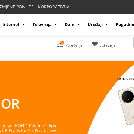
IZMJENE PONUDE
KORPORATIVNA
Internet
Televizija
Dom
Uređaji
Pogodno
0
Poređenje
Lista želja
OR
 dobijaš HONOR Watch 2 Epic.
R Projector Air Pro. Uz sve