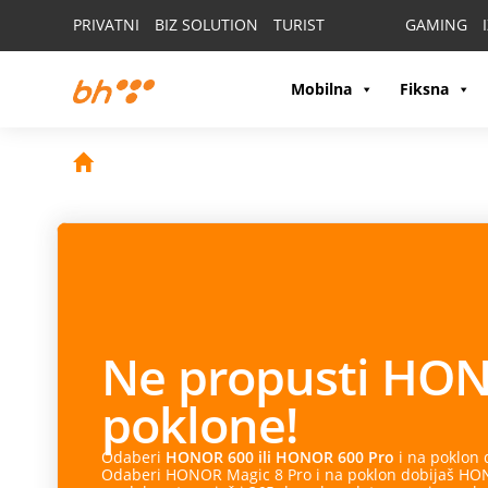
PRIVATNI
BIZ SOLUTION
TURIST
GAMING
Mobilna
Fiksna
Ne propusti
HON
poklone!
Odaberi
HONOR 600 ili HONOR 600 Pro
i na poklon
Odaberi HONOR Magic 8 Pro i na poklon dobijaš HONO