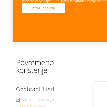
modele ostvaruješ i 365 dana besplatne zamjene ekr
Istraži ponudu
Povremeno
korištenje
Odabrani filteri
50 KM - 99,99 KM
(2)