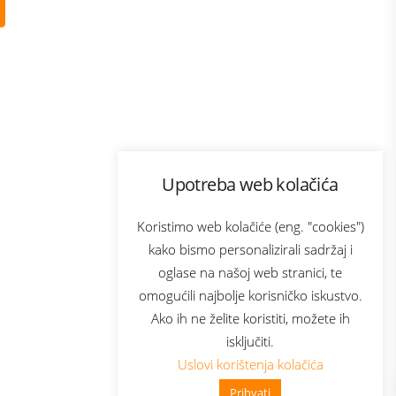
Program lojalnosti
Upotreba web kolačića
com
Bonus plus
sluga
Prijava za newsletter
Koristimo web kolačiće (eng. "cookies")
kako bismo personalizirali sadržaj i
oglase na našoj web stranici, te
elecom
omogućili najbolje korisničko iskustvo.
Ako ih ne želite koristiti, možete ih
isključiti.
Uslovi korištenja kolačića
Prihvati
👋 Zdravo, kako mogu pomoći