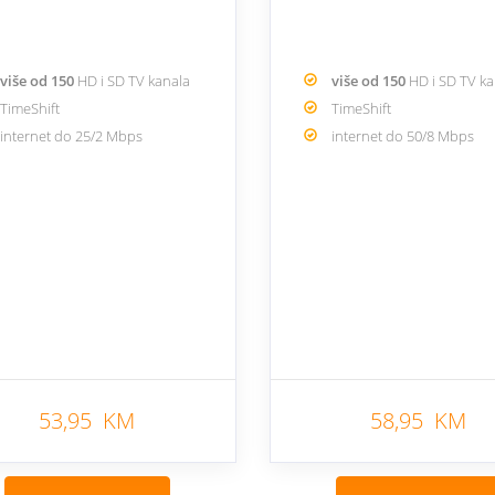
više od 150
HD i SD TV kanala
više od 150
HD i SD TV k
TimeShift
TimeShift
internet do 25/2 Mbps
internet do 50/8 Mbps
53,95 KM
58,95 KM