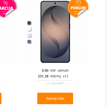
0,00
KM odmah
231,38
KM/mj x12
uz Extra NET
Saznaj više