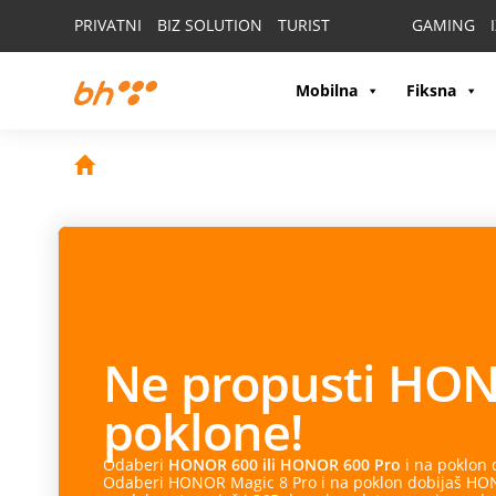
PRIVATNI
BIZ SOLUTION
TURIST
GAMING
Mobilna
Fiksna
Ne propusti
HON
poklone!
Odaberi
HONOR 600 ili HONOR 600 Pro
i na poklon
Odaberi HONOR Magic 8 Pro i na poklon dobijaš HONO