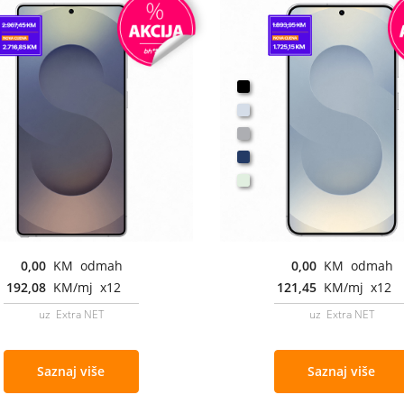
0,00
KM odmah
0,00
KM odmah
192,08
KM/mj x12
121,45
KM/mj x12
uz Extra NET
uz Extra NET
Saznaj više
Saznaj više