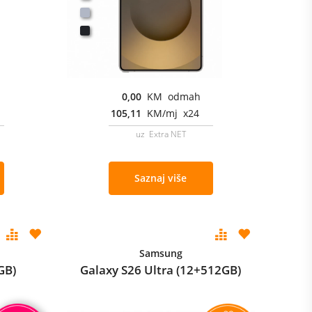
0,00
KM odmah
105,11
KM/mj x24
uz Extra NET
Saznaj više
Samsung
GB)
Galaxy S26 Ultra (12+512GB)