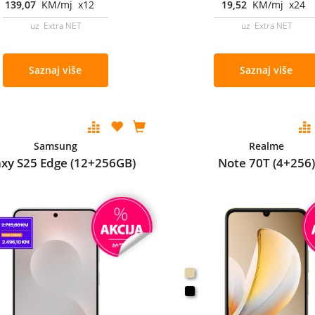
139,07
KM/mj x12
19,52
KM/mj x24
uz Extra NET
uz Extra NET
Saznaj više
Saznaj više
Samsung
Realme
axy S25 Edge (12+256GB)
Note 70T (4+256)