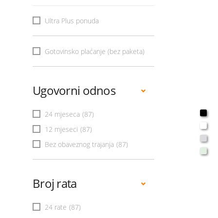
Ultra Plus ponuda
Gotovinsko plaćanje (bez paketa)
Ugovorni odnos
24 mjeseca
(87)
12 mjeseci
(87)
Bez obaveznog trajanja
(87)
Broj rata
24 rate
(87)