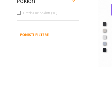
Poklon
Uređaji uz poklon
(16)
PONIŠTI FILTERE