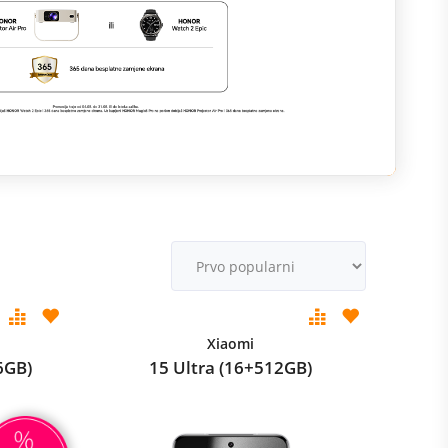
R
M
v
Xiaomi
6GB)
15 Ultra (16+512GB)