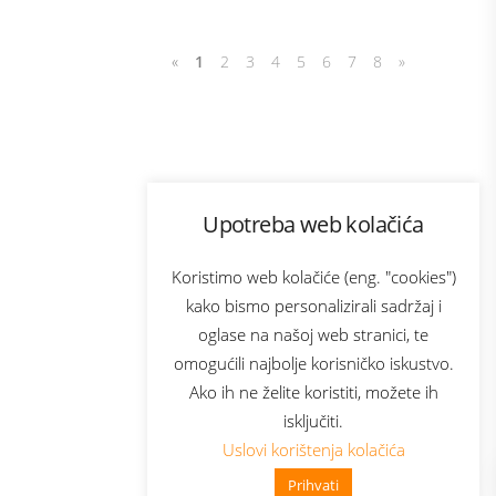
«
1
2
3
4
5
6
7
8
»
Program lojalnosti
Upotreba web kolačića
com
Bonus plus
sluga
Prijava za newsletter
Koristimo web kolačiće (eng. "cookies")
kako bismo personalizirali sadržaj i
oglase na našoj web stranici, te
elecom
omogućili najbolje korisničko iskustvo.
Ako ih ne želite koristiti, možete ih
isključiti.
Uslovi korištenja kolačića
Prihvati
👋 Zdravo, kako mogu pomoći?