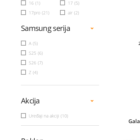
16
(1)
17
(5)
17pro
(21)
air
(2)
Samsung serija
A
(5)
S25
(6)
S26
(7)
Z
(4)
Akcija
Uređaji na akciji
(10)
Gala