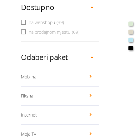
Dostupno
na webshopu
(39)
na prodajnom mjestu
(69)
Odaberi paket
Mobilna
Fiksna
Internet
Moja TV