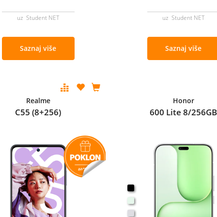
uz Student NET
uz Student NET
Saznaj više
Saznaj više
Realme
Honor
C55 (8+256)
600 Lite 8/256G