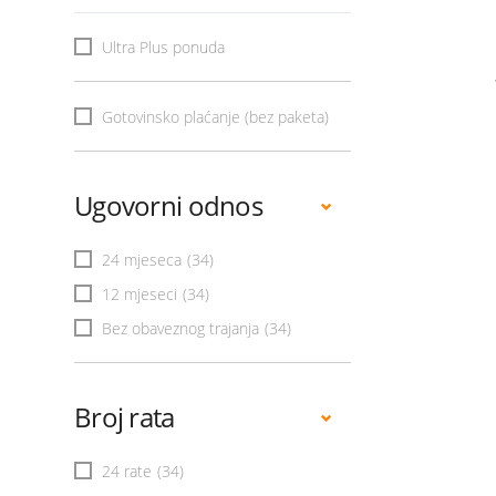
Ultra Plus ponuda
Gotovinsko plaćanje (bez paketa)
Ugovorni odnos
24 mjeseca
(34)
12 mjeseci
(34)
Bez obaveznog trajanja
(34)
Broj rata
24 rate
(34)