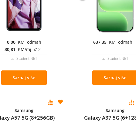
0,00
KM odmah
637,35
KM odmah
30,81
KM/mj x12
uz Student NET
uz Student NET
Saznaj više
Saznaj više
Samsung
Samsung
laxy A57 5G (8+256GB)
Galaxy A37 5G (6+12