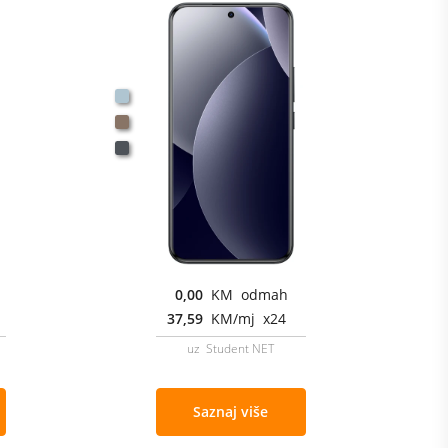
0,00
KM odmah
37,59
KM/mj x24
uz Student NET
Saznaj više