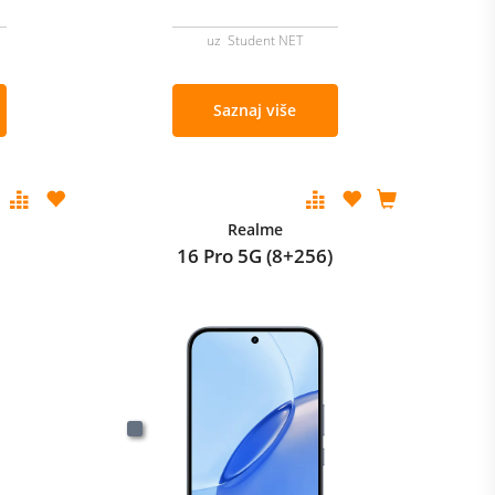
uz Student NET
Saznaj više
Realme
B
16 Pro 5G (8+256)