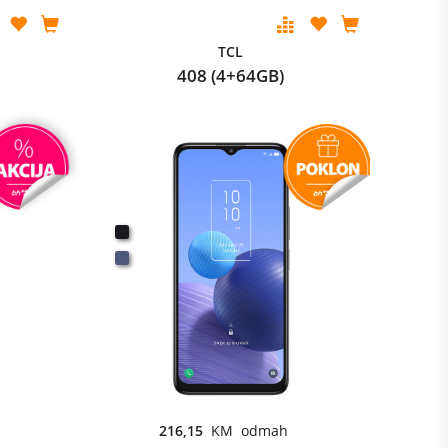
TCL
408 (4+64GB)
216,15
KM odmah