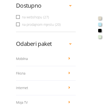
Dostupno
na webshopu
(27)
na prodajnom mjestu
(20)
Odaberi paket
Mobilna
Fiksna
Internet
Moja TV