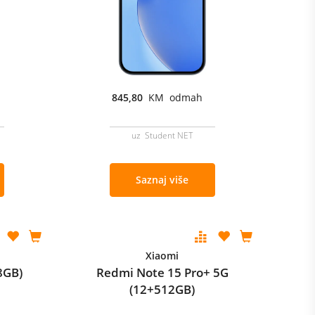
845,80
KM odmah
uz Student NET
Saznaj više
Xiaomi
8GB)
Redmi Note 15 Pro+ 5G
(12+512GB)