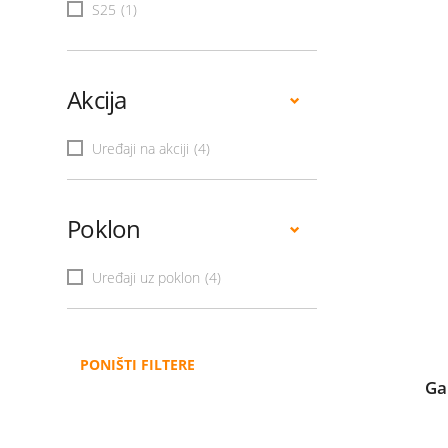
S25
(1)
Akcija
Uređaji na akciji
(4)
Poklon
Uređaji uz poklon
(4)
PONIŠTI FILTERE
Ga