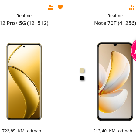
Realme
Realme
12 Pro+ 5G (12+512)
Note 70T (4+256)
722,85
KM odmah
213,40
KM odmah