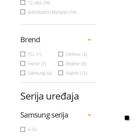
12 rata
(34)
Jednokratno plaćanje
(34)
Brend
TCL
(1)
Ulefone
(2)
Honor
(7)
Realme
(6)
Samsung
(6)
Xiaomi
(12)
Serija uređaja
Samsung serija
A
(5)