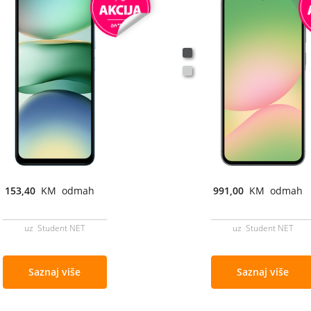
153,40
KM odmah
991,00
KM odmah
uz Student NET
uz Student NET
Saznaj više
Saznaj više