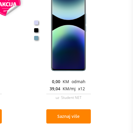
0,00
KM odmah
39,04
KM/mj x12
uz Student NET
Saznaj više