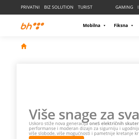
PRIVATNI
BIZ SOLUTION
TURIST
GAMING
Mobilna
Fiksna
Više snage za sva
Uskoro stiže nova generacija
oneS električnih skuter
performanse i moderan dizajn za sigurniju i ugodniju
više slobode, više mogućnosti i pametnije kretanje kr