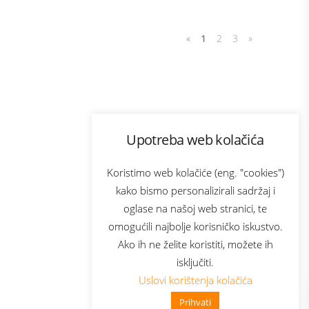
«
1
2
3
»
Program lojalnosti
Upotreba web kolačića
com
Bonus plus
sluga
Prijava za newsletter
Koristimo web kolačiće (eng. "cookies")
kako bismo personalizirali sadržaj i
oglase na našoj web stranici, te
elecom
omogućili najbolje korisničko iskustvo.
Ako ih ne želite koristiti, možete ih
isključiti.
Uslovi korištenja kolačića
Prihvati
👋 Zdravo, kako mogu pomoći?