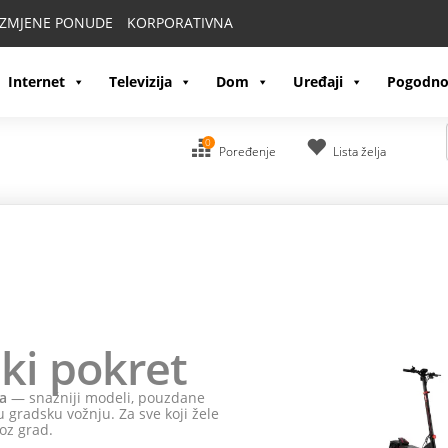
IZMJENE PONUDE
KORPORATIVNA
Internet
Televizija
Dom
Uređaji
Pogodno
0
Poređenje
Lista želja
ki pokret
a
— snažniji modeli, pouzdane
 gradsku vožnju. Za sve koji žele
oz grad.