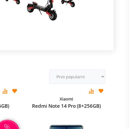
R
m
M
v
Xiaomi
6GB)
Redmi Note 14 Pro (8+256GB)