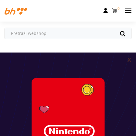
0
Mobilna
Fiksna
Internet
x
Televizija
Dom
Uređaji
Pogodnosti
Akcije
Podrška