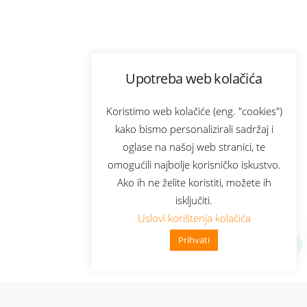
Upotreba web kolačića
Koristimo web kolačiće (eng. "cookies")
kako bismo personalizirali sadržaj i
oglase na našoj web stranici, te
omogućili najbolje korisničko iskustvo.
Ako ih ne želite koristiti, možete ih
isključiti.
Uslovi korištenja kolačića
Prihvati