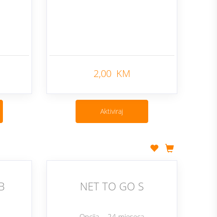
2,00 KM
Nazad
Nazad
Aktiviraj
B
NET TO GO S
Opcija - 24 mjeseca