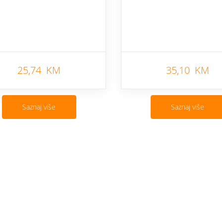
25,74 KM
35,10 KM
Saznaj više
Saznaj više
Cjenovnik i uslovi
Aplikacije
Izmjene ponude
Moj BH Tele