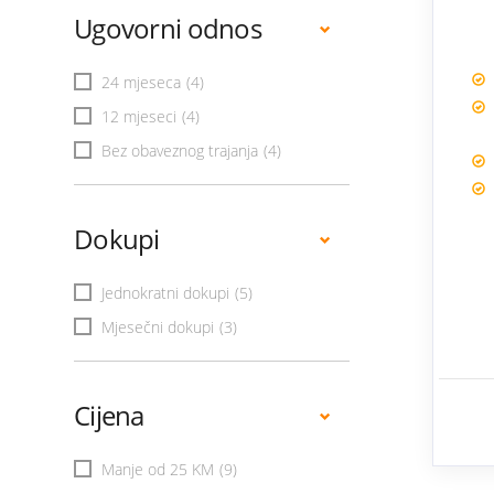
Ugovorni odnos
24 mjeseca
(4)
12 mjeseci
(4)
Bez obaveznog trajanja
(4)
Dokupi
Jednokratni dokupi
(5)
Mjesečni dokupi
(3)
Cijena
Manje od 25 KM
(9)