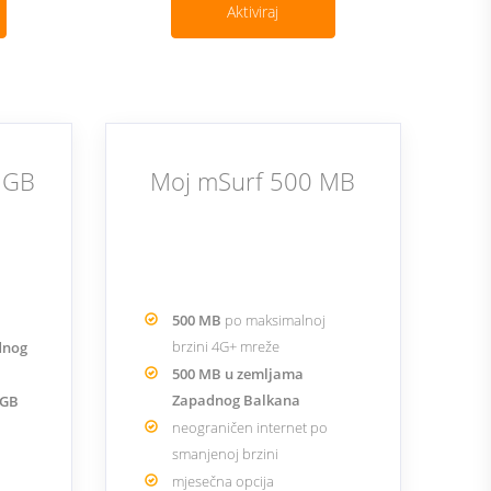
Aktiviraj
 1GB
Moj mSurf 500 MB
500 MB
po maksimalnoj
brzini 4G+ mreže
dnog
500 MB u zemljama
Zapadnog Balkana
 GB
neograničen internet po
smanjenoj brzini
mjesečna opcija