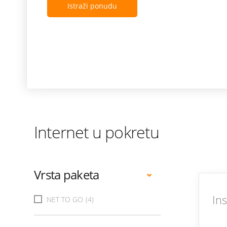
Istraži ponudu
Internet u pokretu
Vrsta paketa
In
NET TO GO
(4)