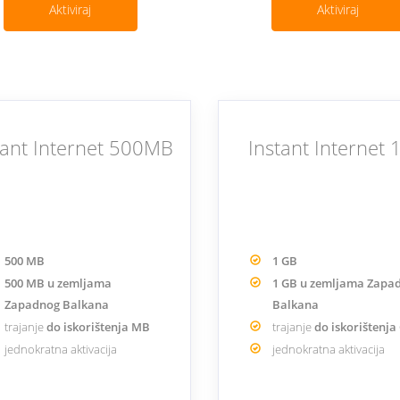
Aktiviraj
Aktiviraj
tant Internet 500MB
Instant Internet
500 MB
1 GB
500 MB u zemljama
1 GB u zemljama Zapa
Zapadnog Balkana
Balkana
trajanje
do iskorištenja MB
trajanje
do iskorištenja
jednokratna aktivacija
jednokratna aktivacija