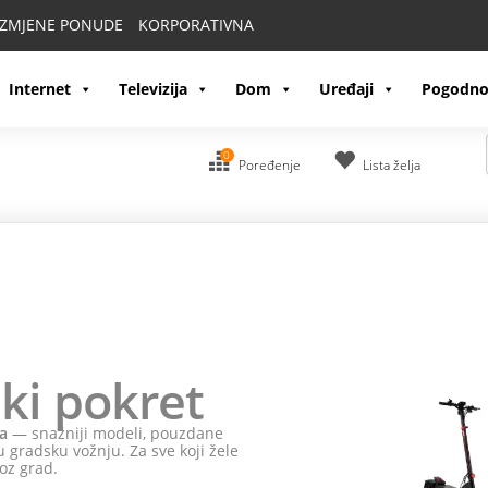
IZMJENE PONUDE
KORPORATIVNA
Internet
Televizija
Dom
Uređaji
Pogodno
0
Poređenje
Lista želja
ki pokret
a
— snažniji modeli, pouzdane
 gradsku vožnju. Za sve koji žele
oz grad.