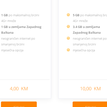
1 GB
po maksimalnoj brzini
5 GB
po maksimalnoj brz
4G+ mreže
4G+ mreže
1 GB u zemljama Zapadnog
3.4 GB u zemljama
Balkana
Zapadnog Balkana
neograničen internet po
neograničen internet po
smanjenoj brzini
smanjenoj brzini
mjesečna opcija
mjesečna opcija
4,00 KM
10,00 KM
Nazad