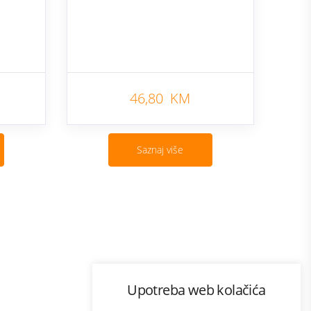
46,80 KM
Saznaj više
Program lojalnosti
Upotreba web kolačića
com
Bonus plus