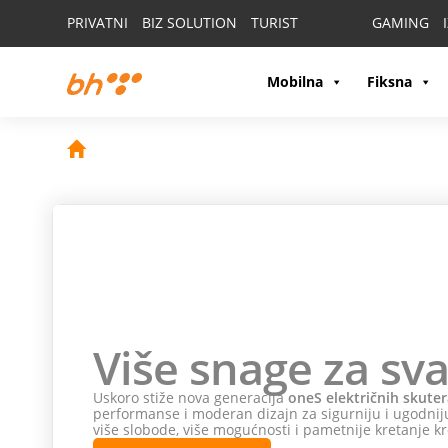
PRIVATNI
BIZ SOLUTION
TURIST
GAMING
Mobilna
Fiksna
Više snage za sva
Uskoro stiže nova generacija
oneS električnih skuter
performanse i moderan dizajn za sigurniju i ugodniju
više slobode, više mogućnosti i pametnije kretanje kr