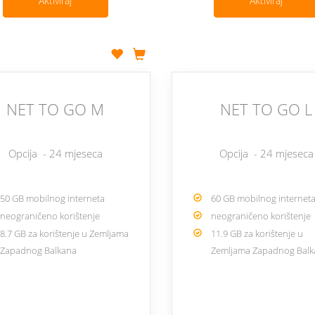
Aktiviraj
Aktiviraj
NET TO GO M
NET TO GO L
Opcija - 24 mjeseca
Opcija - 24 mjeseca
50 GB mobilnog interneta
60 GB mobilnog internet
neograničeno korištenje
neograničeno korištenje
8.7 GB za korištenje u Zemljama
11.9 GB za korištenje u
Zapadnog Balkana
Zemljama Zapadnog Bal