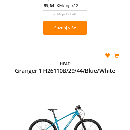
99,64
KM/mj x12
uz Moja TV Full L
Saznaj više
HEAD
Granger 1 H26110B/29/44/Blue/White