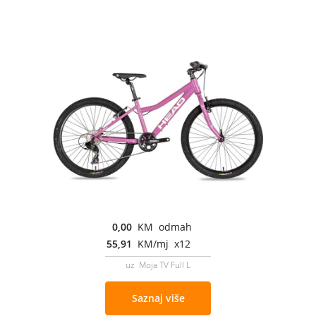
0,00
KM odmah
55,91
KM/mj x12
uz Moja TV Full L
Saznaj više