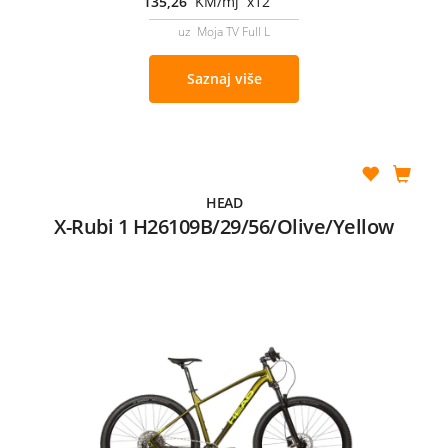
135,26
KM/mj x12
uz Moja TV Full L
Saznaj više
HEAD
X-Rubi 1 H26109B/29/56/Olive/Yellow