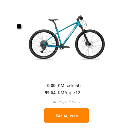
0,00
KM odmah
99,64
KM/mj x12
uz Moja TV Full L
Saznaj više