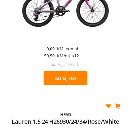
0,00
KM odmah
50,50
KM/mj x12
uz Moja TV Full L
Saznaj više
HEAD
Lauren 1.5 24 H26930/24/34/Rose/White