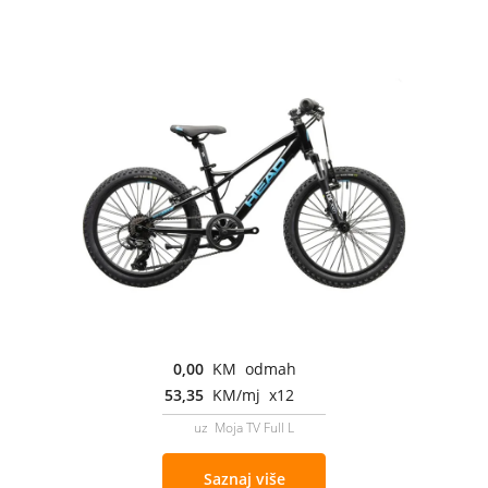
0,00
KM odmah
53,35
KM/mj x12
uz Moja TV Full L
Saznaj više