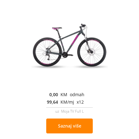
0,00
KM odmah
99,64
KM/mj x12
uz Moja TV Full L
Saznaj više