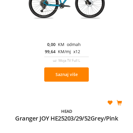
0,00
KM odmah
99,64
KM/mj x12
uz Moja TV Full L
Saznaj više
HEAD
Granger JOY HE25203/29/52Grey/Pink