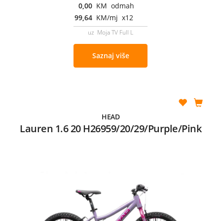
0,00
KM odmah
99,64
KM/mj x12
uz Moja TV Full L
Saznaj više
HEAD
Lauren 1.6 20 H26959/20/29/Purple/Pink