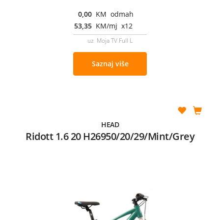
0,00
KM odmah
53,35
KM/mj x12
uz Moja TV Full L
Saznaj više
HEAD
Ridott 1.6 20 H26950/20/29/Mint/Grey