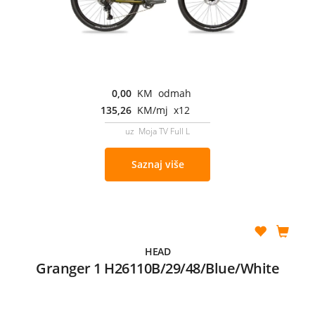
0,00
KM odmah
135,26
KM/mj x12
uz Moja TV Full L
Saznaj više
HEAD
Granger 1 H26110B/29/48/Blue/White