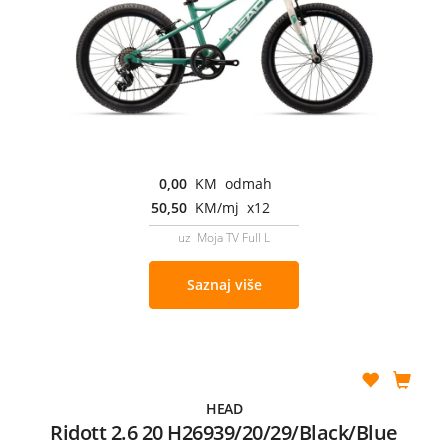
0,00
KM odmah
50,50
KM/mj x12
uz Moja TV Full L
Saznaj više
HEAD
Ridott 2.6 20 H26939/20/29/Black/Blue