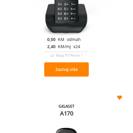
0,00
KM odmah
2,40
KM/mj x24
uz Moja TV Phone 1
Saznaj više
GIGASET
A170