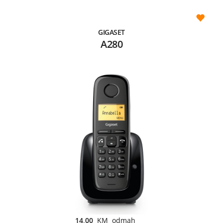
GIGASET
A280
14,00
KM odmah