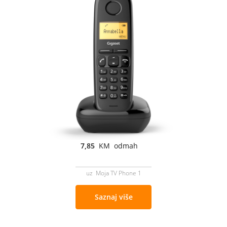
7,85
KM odmah
uz Moja TV Phone 1
Saznaj više