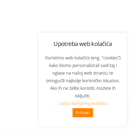
Upotreba web kolačića
Koristimo web kolačiće (eng. "cookies")
kako bismo personalizirali sadržaj i
oglase na našoj web stranici, te
omogućili najbolje korisničko iskustvo.
Ako ih ne želite koristiti, možete ih
isključiti.
Uslovi korištenja kolačića
Prihvati