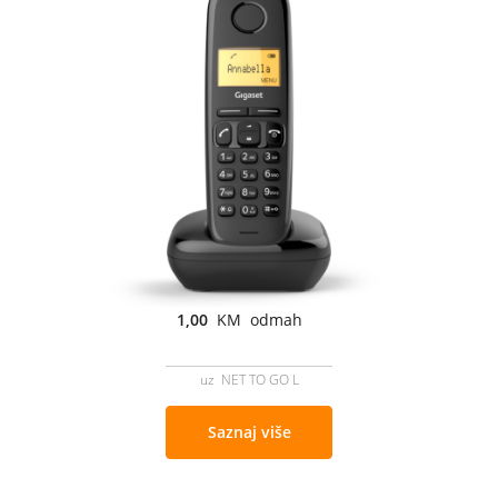
1,00
KM odmah
uz NET TO GO L
Saznaj više