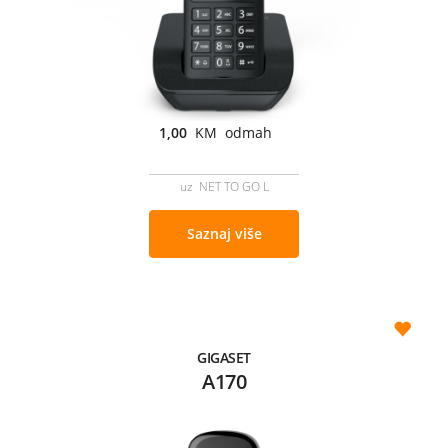
1,00
KM odmah
uz NET TO GO L
Saznaj više
GIGASET
A170