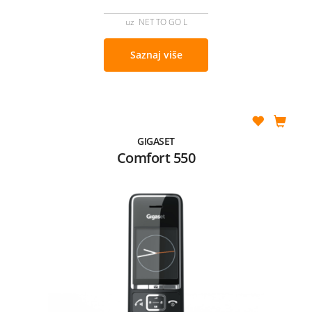
uz NET TO GO L
Saznaj više
GIGASET
Comfort 550