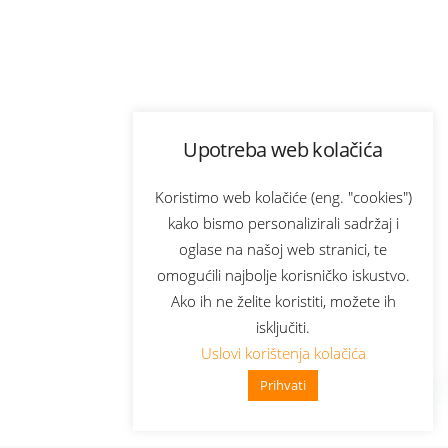
Upotreba web kolačića
Koristimo web kolačiće (eng. "cookies")
kako bismo personalizirali sadržaj i
oglase na našoj web stranici, te
omogućili najbolje korisničko iskustvo.
Ako ih ne želite koristiti, možete ih
isključiti.
Uslovi korištenja kolačića
Prihvati