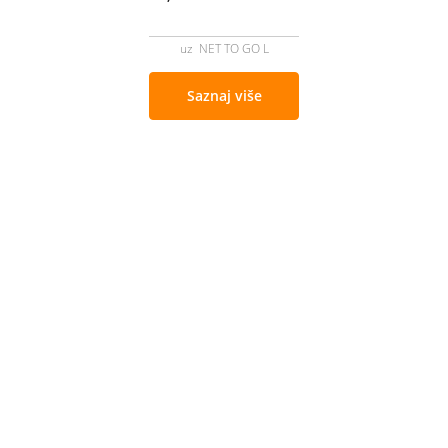
uz NET TO GO L
Saznaj više