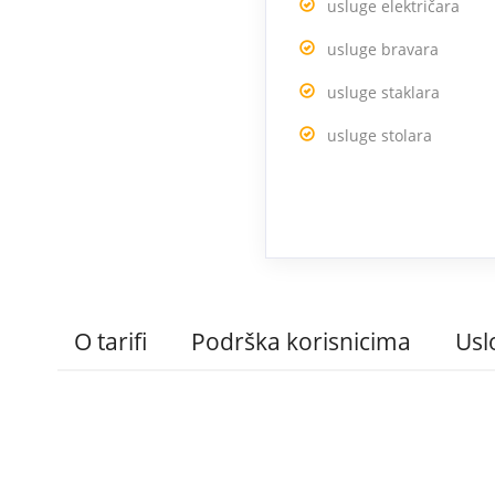
usluge električara
usluge bravara
usluge staklara
usluge stolara
O tarifi
Podrška korisnicima
Usl