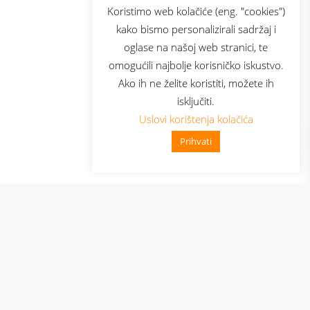
usluga
Prijava za newsletter
Koristimo web kolačiće (eng. "cookies")
kako bismo personalizirali sadržaj i
oglase na našoj web stranici, te
Telecom
omogućili najbolje korisničko iskustvo.
Ako ih ne želite koristiti, možete ih
isključiti.
Uslovi korištenja kolačića
Prihvati
👋 Zdravo, kako mogu pomoći