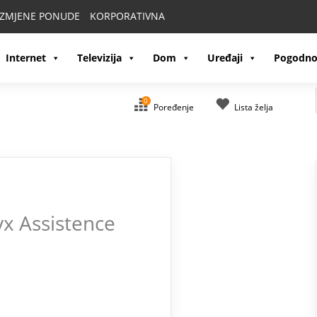
IZMJENE PONUDE
KORPORATIVNA
Internet
Televizija
Dom
Uređaji
Pogodno
0
Poređenje
Lista želja
x Assistence
a