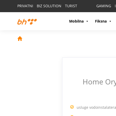
PRIVATNI
BIZ SOLUTION
TURIST
GAMING
Mobilna
Fiksna
Home Ory
usluge vodoinstalater