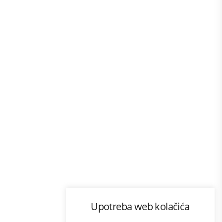
Program lojalnosti
Upotreba web kolačića
ecom
Bonus plus