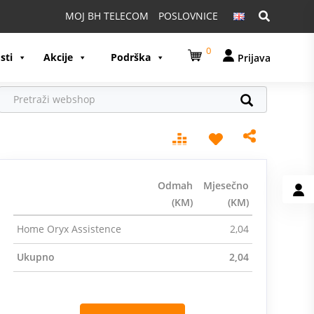
Pretraga:
MOJ BH TELECOM
POSLOVNICE
0
sti
Akcije
Podrška
Prijava
Odmah
Mjesečno
(KM)
(KM)
Home Oryx Assistence
2,04
Ukupno
2,04