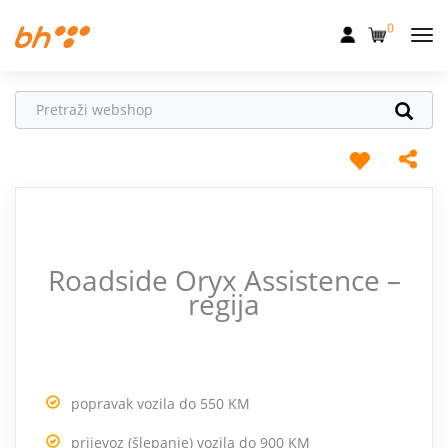
0
Mobilna
Fiksna
Internet
Televizija
Dom
Roadside Oryx Assistence –
Uređaji
regija
Pogodnosti
Akcije
Podrška
popravak vozila do 550 KM
prijevoz (šlepanje) vozila do 900 KM