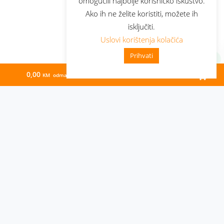
omogućili najbolje korisničko iskustvo.
Ako ih ne želite koristiti, možete ih
isključiti.
Uslovi korištenja kolačića
Prihvati
0,00
1,00
KM odmah
KM/mj
Administracija
Nabavke i pozivi