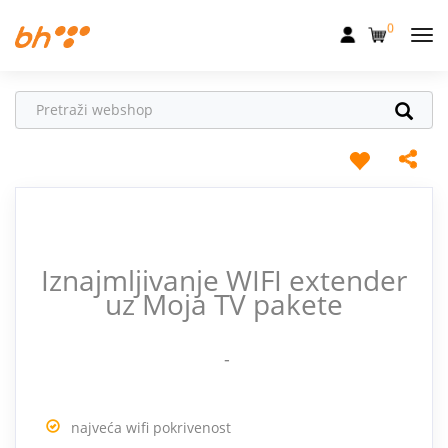
0
Mobilna
Fiksna
Internet
Televizija
Dom
Iznajmljivanje WIFI extender
Uređaji
uz Moja TV pakete
Pogodnosti
-
Akcije
Podrška
najveća wifi pokrivenost