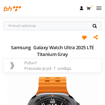
0
Mobilna
Fiksna
Internet
Televizija
Samsung
Galaxy Watch Ultra 2025 LTE
Titanium Gray
Dom
Požuri!
Uređaji
Preostalo je još 7 uređaja.
Pogodnosti
Akcije
Podrška