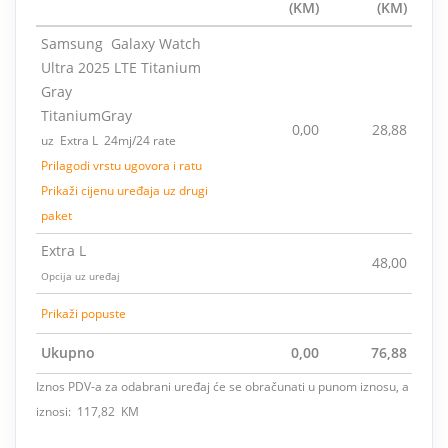
(KM)
(KM)
Samsung Galaxy Watch
Ultra 2025 LTE Titanium
Gray
TitaniumGray
0,00
28,88
uz Extra L 24mj/24 rate
Prilagodi vrstu ugovora i ratu
Prikaži cijenu uređaja uz drugi
paket
Extra L
48,00
Opcija uz uređaj
Prikaži popuste
Ukupno
0,00
76,88
Iznos PDV-a za odabrani uređaj će se obračunati u punom iznosu, a
iznosi: 117,82 KM