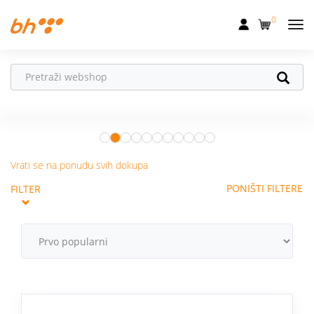
0
Mobilna
Fiksna
Ne propusti
HONOR poklone!
Internet
Uz
HONOR 600, 600 Pro i Magic 8
Pro
od 04.08.–31.08. očekuju te
Televizija
super pokloni!
Istraži ponudu
Vrati se na ponudu svih dokupa
Dom
PONIŠTI FILTERE
FILTER
Uređaji
Pogodnosti
Akcije
Podrška