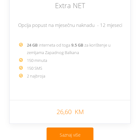
Extra NET
Opcija popust na mjesečnu naknadu - 12 mjeseci
24 GB
interneta od toga
9.5 GB
za korištenje u
zemljama Zapadnog Balkana
150 minuta
150 SMS
2 najbroja
26,60 KM
Saznaj više