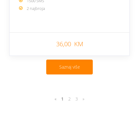
1500 SMS
2 najbroja
36,00 KM
Saznaj više
«
1
2
3
»