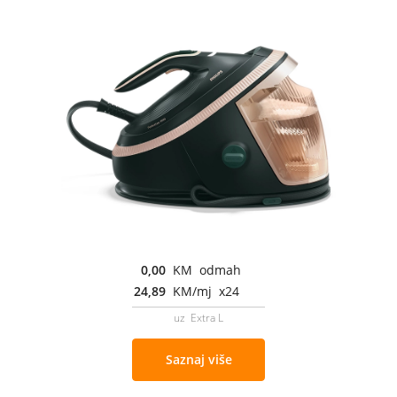
0,00
KM odmah
24,89
KM/mj x24
uz Extra L
Saznaj više