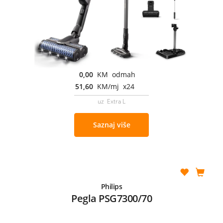
0,00
KM odmah
51,60
KM/mj x24
uz Extra L
Saznaj više
Philips
Pegla PSG7300/70