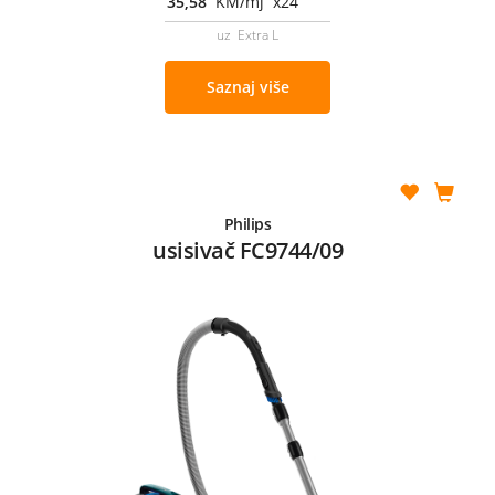
35,58
KM/mj x24
uz Extra L
Saznaj više
Philips
usisivač FC9744/09