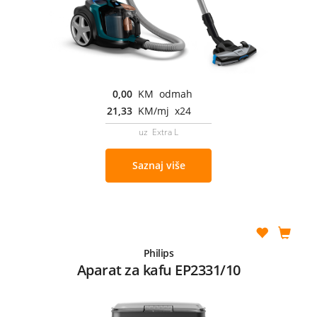
0,00
KM odmah
21,33
KM/mj x24
uz Extra L
Saznaj više
Philips
Aparat za kafu EP2331/10