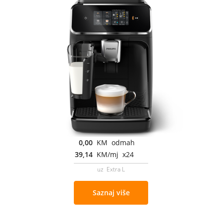
0,00
KM odmah
39,14
KM/mj x24
uz Extra L
Saznaj više