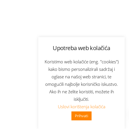
Upotreba web kolačića
Koristimo web kolačiće (eng. "cookies")
kako bismo personalizirali sadržaj i
oglase na našoj web stranici, te
omogućili najbolje korisničko iskustvo.
Ako ih ne želite koristiti, možete ih
isključiti.
Uslovi korištenja kolačića
Prihvati