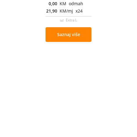
0,00
KM odmah
21,90
KM/mj x24
uz Extra L
Saznaj više