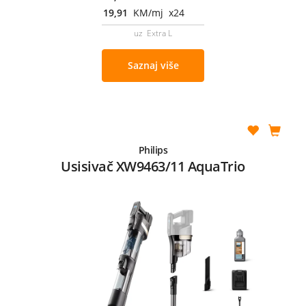
19,91
KM/mj x24
uz Extra L
Saznaj više
Philips
Usisivač XW9463/11 AquaTrio