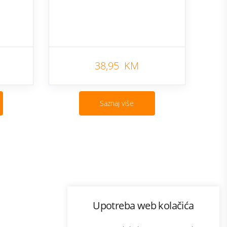
38,95 KM
Saznaj više
Program lojalnosti
Upotreba web kolačića
com
Bonus plus
sluga
Prijava za newsletter