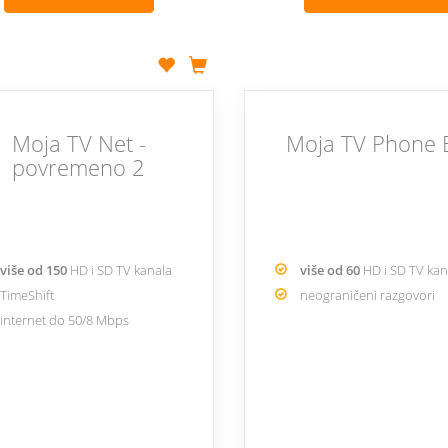
Moja TV Net -
Moja TV Phone
povremeno 2
više od 150
HD i SD TV kanala
više od 60
HD i SD TV ka
TimeShift
neograničeni razgovori
internet do 50/8 Mbps