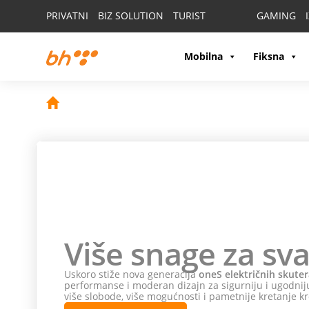
PRIVATNI
BIZ SOLUTION
TURIST
GAMING
Mobilna
Fiksna
Više snage za sva
Uskoro stiže nova generacija
oneS električnih skuter
performanse i moderan dizajn za sigurniju i ugodniju
više slobode, više mogućnosti i pametnije kretanje kr