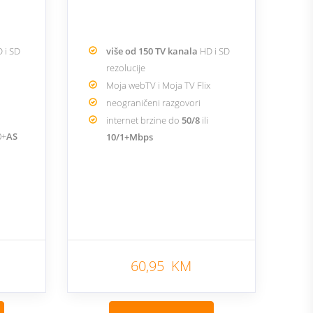
 i SD
više od 150 TV kanala
HD i SD
rezolucije
Moja webTV i Moja TV Flix
neograničeni razgovori
internet brzine do
50/8
ili
0+
AS
10/1+Mbps
60,95 KM