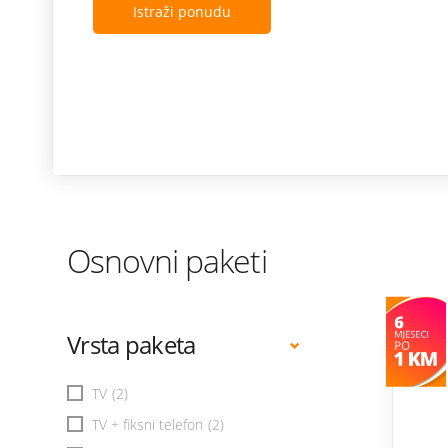
Istraži ponudu
Osnovni paketi
Vrsta paketa
TV
(2)
TV + fiksni telefon
(2)