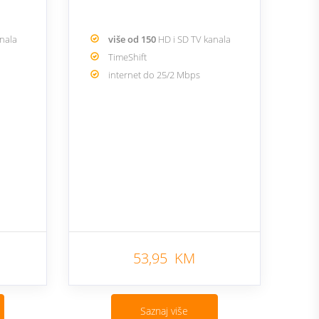
anala
više od 150
HD i SD TV kanala
TimeShift
internet do 25/2 Mbps
53,95 KM
Saznaj više