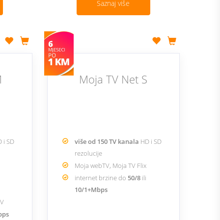
Saznaj više
M
Moja TV Net S
 i SD
više od 150 TV kanala
HD i SD
rezolucije
Moja webTV, Moja TV Flix
internet brzine do
50/8
ili
10/1+Mbps
TV
Mbps