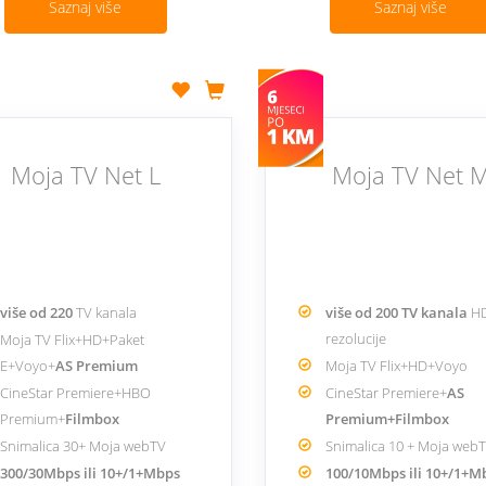
Saznaj više
Saznaj više
Moja TV Net L
Moja TV Net 
više od 220
TV kanala
više od 200 TV kanala
HD
rezolucije
Moja TV Flix+HD+Paket
E+Voyo+
AS Premium
Moja TV Flix+HD+Voyo
CineStar Premiere+HBO
CineStar Premiere+
AS
Premium+
Filmbox
Premium+Filmbox
Snimalica 30+ Moja webTV
Snimalica 10 + Moja web
300/30Mbps ili 10+/1+Mbps
100/10Mbps ili 10+/1+