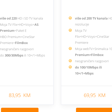
više od 220
HD i SD TV kanala
više od 200 TV kanala
HD
rezolucije
Moja TV Flix+HD+Voyo+
AS
Premium
+Paket E
Moja TV
Flix+HD+Voyo+CineStar
HBO Premium+CineStar
Premiere
Premiere+
FilmBox
Moja webTV+Snimalica 1
neograničeni razgovori
Premium+Filmbox
do
300/30Mbps
ili 10+/1+Mbps
neograničeni razgovori
do 100/10Mbps ili
10+/1+Mbps
83,95 KM
69,95 KM