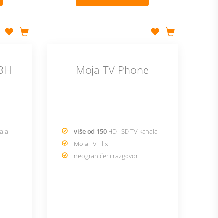
 BH
Moja TV Phone
nala
više od 150
HD i SD TV kanala
Moja TV Flix
neograničeni razgovori