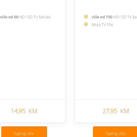
više od 60
HD i SD TV kanala
više od 150
HD i SD TV k
Moja TV Flix
14,95 KM
27,95 KM
Saznaj više
Saznaj više