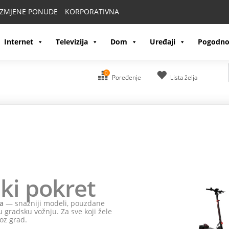
IZMJENE PONUDE
KORPORATIVNA
Internet
Televizija
Dom
Uređaji
Pogodno
0
Poređenje
Lista želja
ki pokret
a
— snažniji modeli, pouzdane
 gradsku vožnju. Za sve koji žele
oz grad.