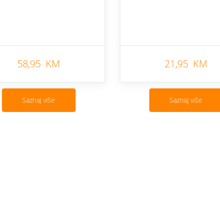
58,95 KM
21,95 KM
Saznaj više
Saznaj više
Cjenovnik i uslovi
Aplikacije
Izmjene ponude
Moj BH Tele
Uslovi akcija
Dostupnost u