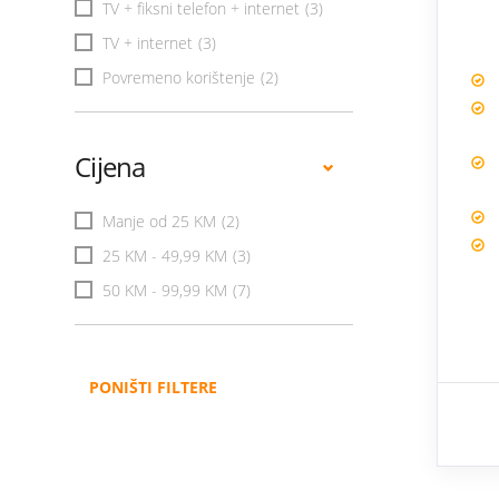
TV + fiksni telefon + internet
(3)
TV + internet
(3)
Povremeno korištenje
(2)
Cijena
Manje od 25 KM
(2)
25 KM - 49,99 KM
(3)
50 KM - 99,99 KM
(7)
PONIŠTI FILTERE