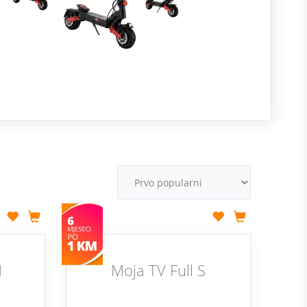
R
m
M
v
M
Moja TV Full S