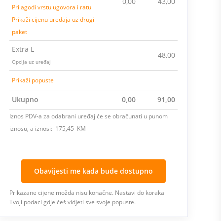
0,00
43,00
Prilagodi vrstu ugovora i ratu
Prikaži cijenu uređaja uz drugi
paket
Extra L
48,00
Opcija uz uređaj
Prikaži popuste
Ukupno
0,00
91,00
Iznos PDV-a za odabrani uređaj će se obračunati u punom
iznosu, a iznosi: 175,45 KM
Obavijesti me kada bude dostupno
Prikazane cijene možda nisu konačne. Nastavi do koraka
Tvoji podaci gdje ćeš vidjeti sve svoje popuste.