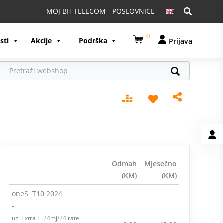
Pretraga:
MOJ BH TELECOM
POSLOVNICE
0
sti
Akcije
Podrška
Prijava
Odmah
Mjesečno
(KM)
(KM)
oneS T10 2024
-
uz Extra L 24mj/24 rate