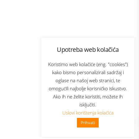
Program lojalnosti
Upotreba web kolačića
ecom
Bonus plus
usluga
Prijava za newsletter
Koristimo web kolačiće (eng. "cookies")
kako bismo personalizirali sadržaj i
oglase na našoj web stranici, te
Telecom
omogućili najbolje korisničko iskustvo.
Ako ih ne želite koristiti, možete ih
isključiti.
Uslovi korištenja kolačića
Prihvati
👋 Zdravo, kako mogu pomoći?