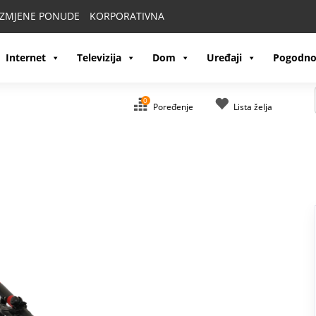
IZMJENE PONUDE
KORPORATIVNA
Internet
Televizija
Dom
Uređaji
Pogodno
0
Poređenje
Lista želja