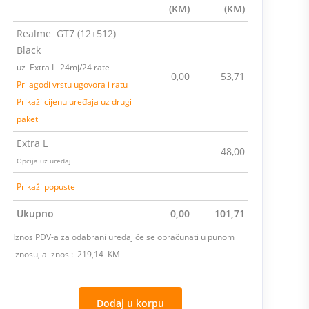
(KM)
(KM)
Realme GT7 (12+512)
Black
uz Extra L 24mj/24 rate
0,00
53,71
Prilagodi vrstu ugovora i ratu
Prikaži cijenu uređaja uz drugi
paket
Extra L
48,00
Opcija uz uređaj
Prikaži popuste
Ukupno
0,00
101,71
Iznos PDV-a za odabrani uređaj će se obračunati u punom
iznosu, a iznosi: 219,14 KM
Dodaj u korpu