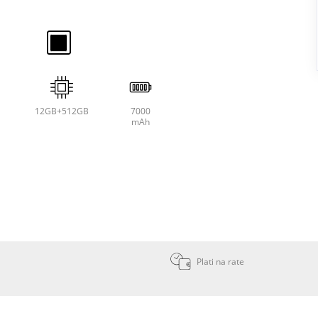
12GB+512GB
7000
mAh
Plati na rate