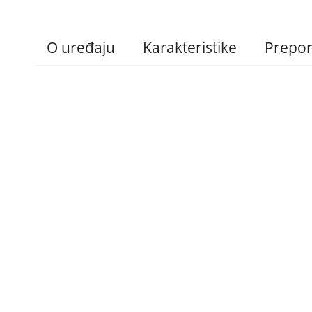
O uređaju
Karakteristike
Prepo
Administracija
B2B
Nabavke i pozivi
Veleprodaja
Karijera
Partneri
Pristup informacijama
Sponzorstva
Arhiva vijesti
Donacije
Arhiva obavijesti
BH Telecom i SFF – 
filmske priče