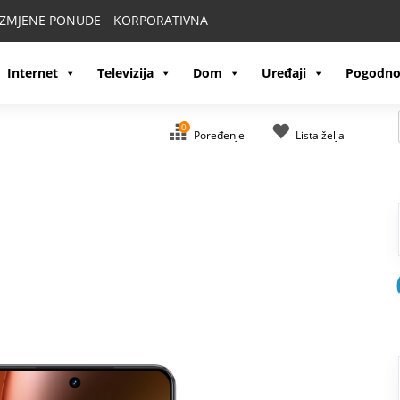
IZMJENE PONUDE
KORPORATIVNA
Internet
Televizija
Dom
Uređaji
Pogodno
0
Poređenje
Lista želja