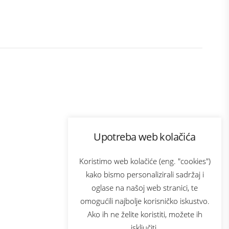
Program lojalnosti
Upotreba web kolačića
ecom
Bonus plus
usluga
Prijava za newsletter
Koristimo web kolačiće (eng. "cookies")
kako bismo personalizirali sadržaj i
oglase na našoj web stranici, te
Telecom
omogućili najbolje korisničko iskustvo.
Ako ih ne želite koristiti, možete ih
isključiti.