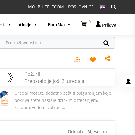
Pretraga:
MOJ BH TELECOM
POSLOVNICE
0
sti
Akcije
Podrška
Prijava
Požuri!
Preostalo je još 3 uređaja.
Uređaj možete dodatno zaštiti osiguranjem koje
pokriva štete nastale fizičkim oštećenjem,
krađom, vodom, vatrom…
Odmah
Mjesečno