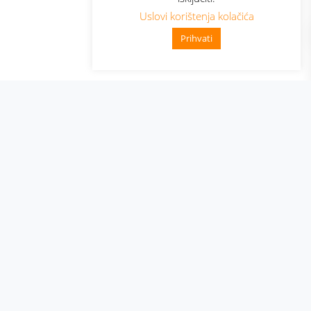
Uslovi korištenja kolačića
Prihvati
👋 Zdravo, kako mogu pomoći?