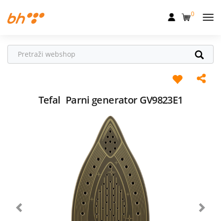
0
Mobilna
Fiksna
Internet
Televizija
Tefal
Parni generator GV9823E1
Dom
Uređaji
Pogodnosti
Akcije
Podrška