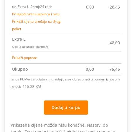
uz Extra L 24mj/24 rate
0,00
28,45
Prilagodi vrstu ugovora i ratu
Prikaži cijenu uređaja uz drugi
paket
Extra L
48,00
Opcija uz uređaj partnera
Prikaži popuste
Ukupno
0,00
76,45
Iznos PDV-a za odabrani uređaj će se obračunati u punom iznosu, a
iznosi: 116,09 KM
Dodaj u korpu
Prikazane cijene možda nisu konačne. Nastavi do
koraka Tvoji podaci gdje ćeš vidjeti sve svoje popuste.