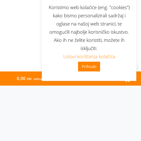
Koristimo web kolačiće (eng. "cookies")
kako bismo personalizirali sadržaj i
oglase na našoj web stranici, te
omogućili najbolje korisničko iskustvo.
Ako ih ne želite koristiti, možete ih
isključiti.
Uslovi korištenja kolačića
Prihvati
0,00
76,45
KM odmah
KM/mj