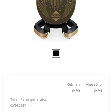
Odmah
Mjesečno
(KM)
(KM)
Tefal Parni generator
GV9823E1
-